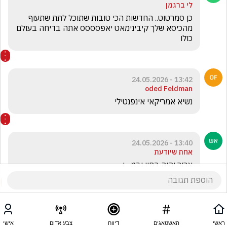
לי ברגמן
כן סמרטוט.. החדשות הכי טובות שתוכל לתת שתעוף 
מהכיסא שלך קיבינימאט יאפסססס אתה בדיחה בעולם 
כולו
13:42 - 24.05.2026
oded Feldman
נשיא אמריקאי אינפנטילי 
13:40 - 24.05.2026
אחת שיודעת
ארור יהיה בחיו ובמ....ו
ראשי
האשטאגים
דיווח
צבע אדום
אישי