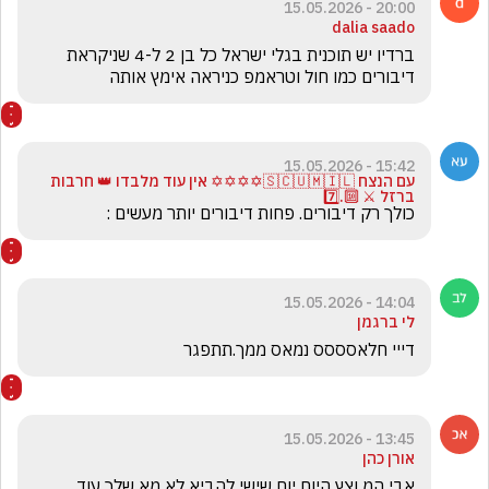
20:00 - 15.05.2026
dalia saado
ברדיו יש תוכנית בגלי ישראל כל בן 2 ל-4 שניקראת 
דיבורים כמו חול וטראמפ כניראה אימץ אותה
15:42 - 15.05.2026
עם הנצח 🇸🇨🇺🇲🇮🇱✡️✡️✡️✡️ אין עוד מלבדו 👑 חרבות
ברזל ⚔️ 🔟.7️⃣
כולך רק דיבורים. פחות דיבורים יותר מעשים :
14:04 - 15.05.2026
לי ברגמן
דייי חלאסססס נמאס ממך.תתפגר
13:45 - 15.05.2026
אורן כהן
אבי המ וצץ היום יום שישי להביא לא מא שלך עוד 