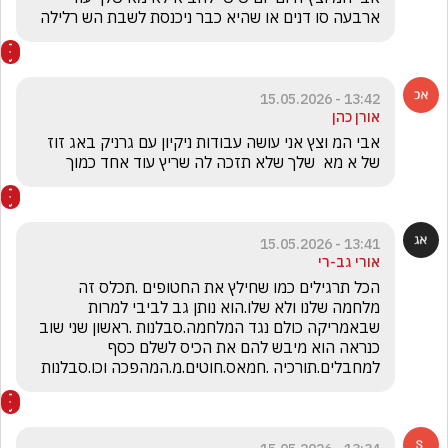
ארבעה סו דנים או שהיא כבר ניכנסת לשבת הש רלילה
13:42 - 15.05.2026
אורן כהן
אבי המ וצץ אני עושה עבודות ניקיון עם גרניק באג זוז 
של א מא  שלך שלא תזכה לה שריץ עוד אחד כמוך
13:41 - 15.05.2026
אורי גב-רי
הכל תרגילים כמו שחילץ את החטופים .תכלס זה 
מלחמה שלנו ולא שלו.הוא נותן גב לביבי למרות 
שבאמריקה כולם נגד המלחמה.סבלנות .ראשון שני שוב 
כנראה הוא מיבש להם את הכיס לשלם כסף 
למחבלים.תורכיה .חמאס.חוטים.מ.המהפכה וכו.סבלנות