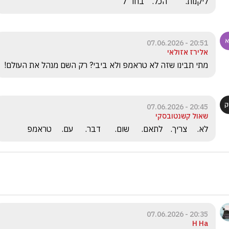
ליקנות.         הכל.    בחו" ל
20:51 - 07.06.2026
אלירז אזולאי
מתי תבינו שזה לא טראמפ ולא ביבי? רק השם מנהל את העולם!
20:45 - 07.06.2026
שאול קשנטובסקי
לא.     צריך.    לתאם.      שום.       דבר.      עם.     טראמפ
20:35 - 07.06.2026
H Ha