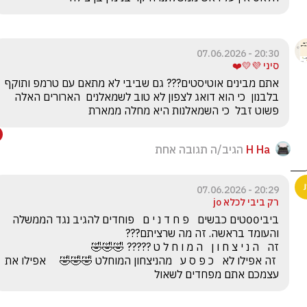
20:30 - 07.06.2026
סיני 💜💛❤️
אתם מבינים אוטיסטים??? גם שביבי לא מתאם עם טרמפ ותוקף 
בלבנון  כי הוא דואג לצפון לא טוב לשמאלנים  הארורים האלה 
פשוט זבל  כי השמאלנות היא מחלה ממארת
H Ha
הגיב/ה תגובה אחת
20:29 - 07.06.2026
רק ביבי לכלא jo
ביבי00טים כבשים   פ ח ד נ י ם   פוחדים להגיב נגד הממשלה 
 זה אפילו לא   כ פ ס ע   מהניצחון המוחלט 🤣🤣🤣     אפילו את 
עצמכם אתם מפחדים לשאול