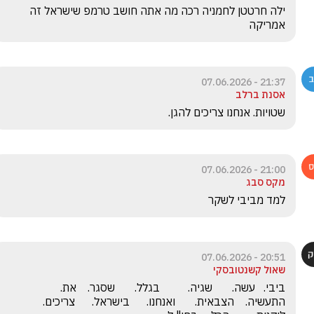
ילה חרטטן לחמניה רכה מה אתה חושב טרמפ שישראל זה 
אמריקה 
21:37 - 07.06.2026
אסנת ברלב
שטויות. אנחנו צריכים להגן.
21:00 - 07.06.2026
מקס סבג
למד מביבי לשקר
20:51 - 07.06.2026
שאול קשנטובסקי
ביבי.   עשה.       שגיה.          בגלל.       שסגר.    את.       
התעשיה.    הצבאית.       ואנחנו.      בישראל.      צריכים.     