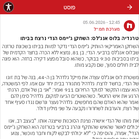
פוסט
12:45 - 05.06.2026
מערכת חמ״ל
טרגדיה בלוס אנג'לס: השחקן ג'יימס הנדי נרצח בביתו
השחקן האמריקאי הוותיק ג'יימס הנדי נדקר למוות בביתו בשכונת טרזנה 
שבלוס אנג'לס ברביעי. הנדי, בן 81, נמצא ללא הכרה בחצר הקדמית של 
ביתו בסביבות 9:30 בבוקר, כשהוא סובל מפצע דקירה בחזה. הוא פונה 
משטרת לוס אנג'לס עצרה את מייקל גלדהיל בן ה-44, בנה של בת זוגו 
של הנדי, בחשד לרצח. גלדהיל מתגורר בבית יחד עם אמו. לפי המשטרה, 
הוא עצמו התקשר למוקד החירום 911 ואמר: "אני בן של אדם, הרגתי 
הרגע את איש החטא". כשהשוטרים הגיעו למקום, גלדהיל סימן להם 
ואמר שהוא האדם שהם מחפשים. גלדהיל נעצר ונרשם נגדו סעיף אחד 
את מותו של הנדי אישרה נציגת הסוכנות שייצגה אותו. "בעצב רב, אנו 
יכולים לאשר שהאיש שהותקף ונהרג ברביעי בטרזנה הוא השחקן ג'יימס 
הנדי", אמרה, והוסיפה כי "לא יכולתי לבקש לקוח וחבר מוכשר, צנוע 