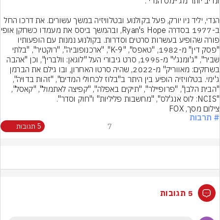
הנדי, יליד ניו יורק, פעל בקולנוע ובטלוויזיה במשך עשורים. את דרכו החל 
ב-1977 בסדרה an's Hope
פורה שהופיע בעשרות סרטים וסדרות. בקולנוע נמנות עם הופעותיו 
"פסק דין" מ-1982, "טאפס", "K-9", "ארכנופוביה", "רוקטיר", "בלתי 
שביר", "ג'ומנג'י" מ-1995, סרט גיבורי העל "לוגאן: וולברין", וכן "אהבה 
בשחקים: מאווריק" מ-2022, שהיה סרטו האחרון, ובו גילם את הברמן 
ג'ימי. בטלוויזיה הופיע בין היתר ב"בלוז לכחולי המדים", "זהות בדויה", 
"הבית הלבן", "פרופיילר", "תיקים באפלה", "קפיצה לאתמול", "קאסל", 
"NCIS: לוס אנג'לס", "מחשבות פליליות" ו"חוק וסדר".
צילום מסך, FOX
# תרבות
7
5 תגובות
5 תגובות