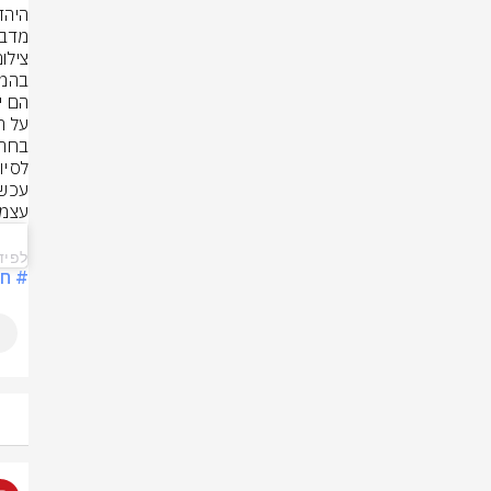
מדב

צילום
עצמו
    
לפיד🟠‎‏ (@‏id‎
# ח