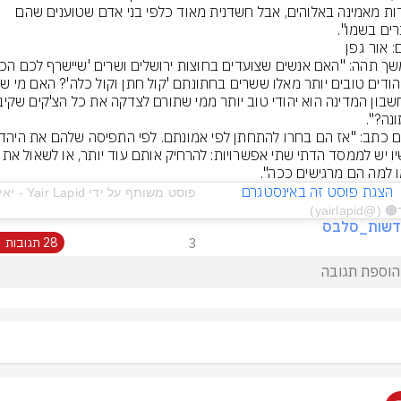
היהדות מאמינה באלוהים, אבל חשדנית מאוד כלפי בני אדם שטוענים שהם 
רים בשמו".
: אור גפן
עכשיו יש לממסד הדתי שתי אפשרויות: להרחיק א
 למה הם מרגישים ככה".
   הצגת פוסט זה באינסטגרם            
‎yairlap‏)
דשות_סלבס
3
28 תגובות