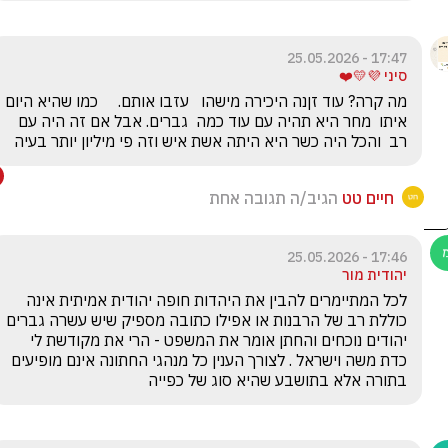
17:47 - 25.05.2026
סיני 💜💛❤️
מה קרה? עוד זןנה היכירה מישהו   עזבו אותם.     כמו שהיא היום 
איתו  מחר היא תהיה עם עוד כמה  גברים. אבל אם זה היה עם 
רב  והכל היה כשר היא היתה אשת איש וזה פי מיליון יותר בעיה   
חיים טט
הגיב/ה תגובה אחת
17:46 - 25.05.2026
יהודית מור
לכל המתיימרים להבין את היהדות חופה יהודית אמיתית אינה 
כוללת רב של הרבנות או אפילו כתובה מספיק שיש עשרה גברים 
יהודים נוכחים והחתן אומר את המשפט - הרי את מקודשת לי 
כדת משה וישראל . לצורך הענין כל מנהגי החתונה אינם מופיעים 
בתורה אלא בתושבע שהיא סוג של כפייה 