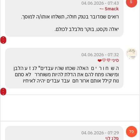
07:43 - 04.06.2026
Smack -~
יאלה נקסט, בוקר מלבלב לכולם.
07:32 - 04.06.2026
סיני 💜💛❤️
ה ש  ח ו ר  י ם  האלה שכחו שהיו עבדים" לג ז ע הלבן  
ומישהו פתח להם את הדלת להיות משוחרר   לא סתם 
נוח קילל אותם ארור חם  עבד עבדים יהיה לאיחיו
07:29 - 04.06.2026
פלג לוי