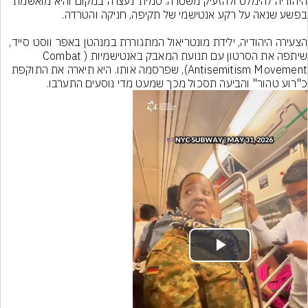
היהודיה להימלט ולהזעיק משטרה. סמית' נעצרה במקום והיא מואשמת 
הצעירה היהודיה, ילידת מונטריאול המתגוררת במנהטן באפר ווסט סייד, 
שיתפה את הסרטון עם תנועת המאבק באנטישמיות (Combat 
Antisemitism Movement), שפרסמה אותו. היא תיארה את התוקפת 
כ"רוע טהור" והביעה תסכול מכך שמעט מדי נוסעים התערבו.
Play
Video