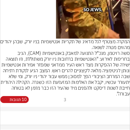
המקרה מצטרף לגל מדא
מהווים מטרה לשנאה.
סשה רויטמן, מנכ"ל התנועה למאבק באנטישמיות (CAM), הגיב 
בחריפות לאירוע: "האנטישמיות ברחובות ניו יורק משתוללת, וזו תוצאה 
ישירה של ההפקרות מצד ראש העיר ממדאני שמפזר אמירות אנטישמיות 
ונותן לגיטימציה מלאה לקיצוניים להרים ראש. המצב הגיע לנקודת רתיחה 
שבה המרחב הציבורי הפך למסוכן ממש עבור יהודי ניו יורק, ומי שלא 
יתעורר עכשיו, יקבל את האלימות המזעזעת
חייבת לשנות דיסקט ולהפנים מיד שהעיר הזו כבר מזמן לא בטוחה 
עבורה".
3
10 תגובות