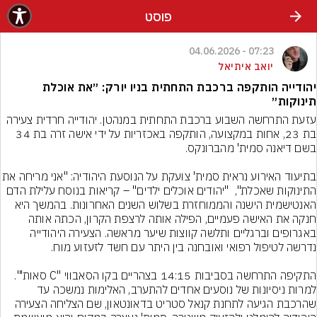
פוסט
07:23 - 04.06.2026
יואב איתיאל
יהודייה הותקפה ברכבת התחתית בניו יורק: ״את אוכלת
תינוקות״
עזעת התרחשה השבוע ברכבת התחתית במנהטן. יהודייה חרדית צעירה 
בת 23, אחות במקצועה, הותקפה באכזריות על ידי אישה זרה בת 34 
בתיעוד האירוע נראית סמית' צועקת על הנוסעת היהודיה:
התינוקות שאכלת",  "יהודים אוכלים ילדים" – קריאות בנוסח עלילת הדם 
האנטישמית הישנה והממוחזרת בשלוש השנים האחרונות. בהמשך היא 
חנקה את האישה פעמיים, הפילה אותה לרצפת הקרון, הכתה אותה 
באגרופים וברגליים ותלשה קווצות שיער מראשה. הצעירה היהודייה 
התקיפה התרחשה בסביבות 14:15 בצהריים בקו הסאבווי "C סאות'". 
למרות ניסיונות של נוסעים אחדים להתערב, האלימות נמשכה עד 
שהרכבת הגיעה לתחנת קנאל סטריט בדאונטאון, שם הצליחה הצעירה 