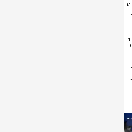
בן 21 ותושב ריינה בן 33) שבעת מעצרם היו מאחורי סורג ובריח לאחר שבמהלך 
שנרצח בחצר ביתו חודש קודם לכן בתיק שנחקר על ידי יחידת יאחב"ל של להב 
במהלך החקירה הצליחו חוקרי ימ"ר עמקים לקשור את שלושת הנאשמים לרכב 
המבצעי בו בוצע הרצח, לשחזר את תנועות החוליה באותו יום כאשר יצאו לחיסול 
מאזור אום אל פאחם וחזרו בסיום לאותו אזור ולבצע פעולות חקירה מתקדמות 
המדמם עם ארגון בכרי וכי היעד לרצח היה בעל העסק שבכלל לא נכח במקום. 
לעסק, הוא החזיק בידו את צינור השטיפה מה שגרם לרוצחים לזהות אותו כיעד 
באמצעות עורך הדין בנימין משה כתב אישום ובקשה למעצר עד תום ההליכים 