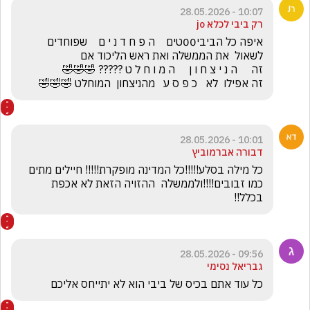
10:07 - 28.05.2026
רק ביבי לכלא jo
איפה כל הביבי00טים    ה פ ח ד נ י ם    שפוחדים 
זה אפילו  לא   כ פ ס ע   מהניצחון  המוחלט 🤣🤣🤣
10:01 - 28.05.2026
דבורה אברמוביץ
כל מילה בסלע!!!!!כל המדינה מופקרת!!!!! חיילים מתים 
כמו זבובים!!!!ולממשלה  ההזויה הזאת לא אכפת 
בכלל!!
09:56 - 28.05.2026
גבריאל נסימי
כל עוד אתם בכיס של ביבי הוא לא יתייחס אליכם 