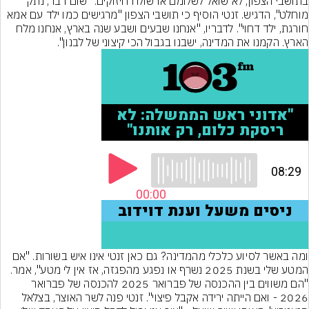
בתושבי הצפון, לא שואל לשלומם או שולח חיזוקים. "שום דבר, נתק 
מוחלט", הדגיש. זנטי הוסיף כי תושבי הצפון "מרגישים כמו ילד עם אמא 
חורגת, ילד דחוי". לדבריו, "אנחנו שבעים ושבע שנה בארץ, אנחנו מלח 
הארץ. הקמנו את המדינה, ישבנו בגבול הכי קיצוני של לבנון".
ומה באשר לסיוע כלכלי מהמדינה? גם כאן זנטי אינו איש בשורות. "אם 
המטע שלי בשנת 2025 נשרף או נפגע מהפגזה, אז אין לי מטע", אמר. 
"הם משווים בין ההכנסה של פברואר 2025 להכנסה של פברואר 
2026 - ואם הייתה ירידה אקבל פיצוי". זנטי פנה לשר האוצר, בצלאל 