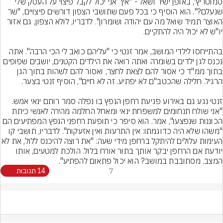
סמוטריץ', באופן ישיר ושאל - "איך אני יכול לקבל פיצוי על העסק שלי 
שנעלם?". הוא הוסיף כי בכל פעם שתושבי הצפון דורשים פיצויים, "שר 
האוצר תמיד שואל מה עם יהודה ושומרון". לדבריו, לולא הצפון, גם אזור 
בהתייחסו לילדי המושב, אמר זנטי כי "עליהם כואב לי הכי הרבה". אתה 
נכנס לגן ילדים בשומרה ואתה רואה את הילדים הקטנים, יושבים שפופים 
בתוך ממ"ד כי אסור להם לצאת לחצר, ואסור להם לשהות בתוך הגן 
זנטי נגע גם באירוע פגיעת רחפן הנפץ בו נפלה סמר רותם ינאי אמש. 
"אני שולח תנחומים למשפחת ינאי ומאחל החלמה מהירה לאנשי כיתת 
הכוננות שנפצעו", אמר. הוא סיפר כי תופעת רחפני הנפץ המפתיעים הם 
"משהו שלא היה כדוגמתו: אין התרעות ואין אזעקות". לדבריו, תושבי קו 
העימות עלולים להיתקל ברחפן מידי שעה: "את רוצה להיכ
יודעת אם הרחפן יבקר אותך בתור אורח בלול. הולכת למטעים, אותו 
המצב. מסתובבת במושב? הוא יכול פתאום להפתיע".
7
14 תגובות