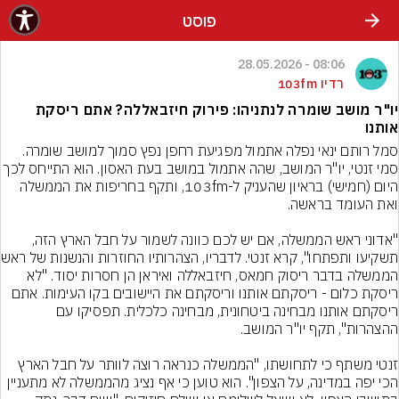
פוסט
08:06 - 28.05.2026
רדיו 103fm
יו"ר מושב שומרה לנתניהו: פירוק חיזבאללה? אתם ריסקת
אותנו
סמל רותם ינאי נפלה אתמול מפגיעת רחפן נפץ סמוך למושב שומרה. 
סמי זנטי, יו"ר המושב, שהה אתמול במושב בעת האסון. הוא
היום (חמישי) בראיון שהעניק ל-103fm, ותקף בחריפות את הממשלה 
"אדוני ראש הממשלה, אם יש לכם כוונה לשמור על חבל הארץ הזה, 
תשקיעו ותפתחו", 
הממשלה בדבר ריסוק חמאס, חיזבאללה ואיראן הן חסרות יסוד. "לא 
ריסקת כלום - ריסקתם אותנו וריסקתם את היישובים בקו העימות. אתם 
ריסקתם אותנו מבחינה ביטחונית, מבחינה כלכלית. תפסיקו עם 
זנטי משתף כי לתחושתו, "הממשלה כנראה רוצה לוותר על חבל הארץ 
הכי יפה במדינה, על הצפון". הוא טוען כי אף נציג מהממשלה לא מתעניין 