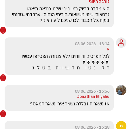
זורבה היווני
הוא מדבר בדיוק כמו ביבי שלנו. כנראה תיאמו 
גרסאות..שינוי משוואות..הוריתי הנחיתי. ערבבתי...טחנתי 
במןח..כל הכבוד..לכו שניכם ל ע ז א ז ל
18:14 - 08.06.2026
א
ר- ק     נ -ט -ו    ח- ד -ש -ו- ת    ב- ט- ל- ג-
16:56 - 08.06.2026
Jonathan Eliyahu
אז נשאר חיזבללה נשאר אירן נשאר חמאס ?
16:28 - 08.06.2026