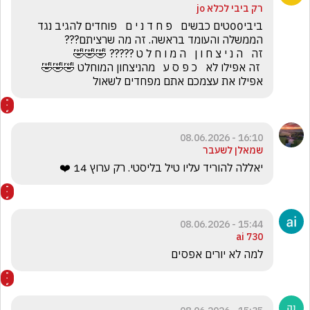
רק ביבי לכלא jo
ביבי00טים כבשים   פ ח ד נ י ם   פוחדים להגיב נגד 
 זה אפילו לא   כ פ ס ע   מהניצחון המוחלט 🤣🤣🤣     
אפילו את עצמכם אתם מפחדים לשאול
16:10 - 08.06.2026
שמאלן לשעבר
יאללה להוריד עליו טיל בליסטי. רק ערוץ 14 ❤️
15:44 - 08.06.2026
ai 730
למה לא יורים אפסים