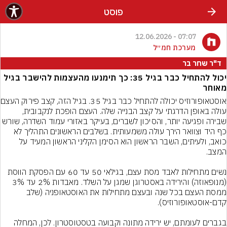
פוסט
07:07 - 12.06.2026
מערכת חמ״ל
ד"ר שחר בר
יכול להתחיל כבר בגיל 35: כך תימנעו מהעצמות להישבר בגיל
מאוחר
אוסטאופורוזיס יכולה
עולה באופן הדרגתי על קצב הבנייה שלה. העצם הופכת לנקבובית, 
שבירה ופגיעה יותר, והסיכון לשברים, בעיקר באזורי עמוד השדרה, שורש 
כף היד וצוואר הירך עולה משמעותית. בשלבים הראשונים התהליך לא 
כואב, ולעיתים, השבר הראשון הוא הסימן הקליני הראשון המעיד על 
נשים מתחילות לאבד מסת עצם, בגילאי 50 עד 60 עם הפסקת הווסת 
(מנופאוזה) והירידה באסטרוגן שמגן על השלד. מאבדות 2% עד 3% 
ממסת העצם בכל שנה ובעצם מתחילות את האוסטאופניה (שלב 
בגברים לעומתם, יש ירידה מתונה וקבועה בטסטוסטרון. לכן, המחלה 