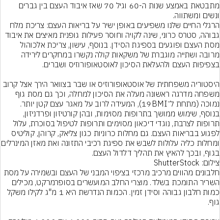
מתבטאת באמצע שנות ה-60 וגיל 70 שאז איבוד העצם בין גברים 
ונשים ומשתווה.
הרגלי החיים שלנו משפיעים באופן ישיר על בריאות העצם: צריכת מלח 
גבוהה, סטרס כרוני, שינה לקויה וחוסר פעילות גופנית מאיצים את איבוד 
מסת העצם ופוגעים בספיגת הסידן. בנוסף, עישון, צריכת אלכוהול 
מרובה ושתייה מוגברת של משקאות קולה נקשרו במחקרים לירידה 
היסטוריה משפחתית של אוסטאופורוזיס או שבר בצוואר הירך אצל קרוב 
משפחה מדרגה ראשונה מעלה את הסיכון למחלה, וכך גם מסת גוף 
נמוכה (מתחת ל־19BMI), המעידה לרוב על מאגר עצם קטן יותר. 
בנוסף, שימוש ממושך בתרופות מסוימות, ובהן קורטיזון ופרדניזון, 
תרופות לצרבת, נוגדי דיכאון מסוימים ותרופות לטיפול בסוכרת, עלול 
לפגוע בבריאות העצם. גם מחלות כרוניות כגון צליאק, קרוהן, קוליטיס 
ומחלות כליה עלולות לשבש את ספיגת רכיב
בגוף, ובכך להאיץ את תהליך דלדול העצם.
צילום: ShutterStock
חלבונים מהווים מרכיב מרכזי בציפוי המבני של העצם ובשמירה על מסת 
השריר התומכת בשלד. מוצרי החלב המועשרים בסופרמרקט, מכילים 
כמות חלבון גבוהה וסידן זמין. הכמות הנדרשת היא 1 מ"ג לקילו משקל 