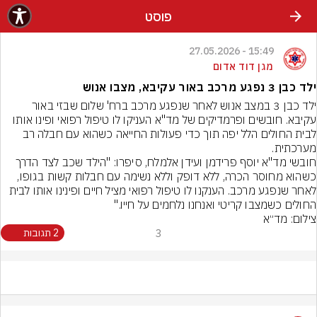
פוסט
15:49 - 27.05.2026
מגן דוד אדום
ילד כבן 3 נפגע מרכב באור עקיבא, מצבו אנוש
ילד כבן 3 במצב אנוש לאחר שנפגע מרכב ברח' שלום שבזי באור 
עקיבא. חובשים ופרמדיקים של מד"א העניקו לו טיפול רפואי ופינו אותו 
לבית החולים הלל יפה תוך כדי פעולות החייאה כשהוא עם חבלה רב 
מערכתית.
חובשי מד"א יוסף פרידמן ועידן אלמלח, סיפרו: "הילד שכב לצד הדרך 
כשהוא מחוסר הכרה, ללא דופק וללא נשימה עם חבלות קשות בגופו, 
לאחר שנפגע מרכב. הענקנו לו טיפול רפואי מציל חיים ופינינו אותו לבית 
החולים כשמצבו קריטי ואנחנו נלחמים על חייו."
צילום: מד״א
3
2 תגובות