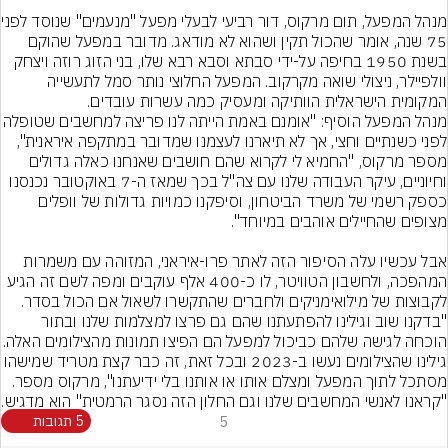
מנהל המפעל, תום מרקוס,
75 שנה, אומר שהכול תקין ושהוא לא מודאג. מדובר במפעל שהוקם 
בשנת 1950 בחיפה על-ידי סבתא וסבא רבא שלו, בני הזוג רוזה ויצחק 
וולפיילר, ניצולי שואה מקרקוב. המפעל החלוצי נותר סמל לתעשייה 
המקומית הישראלית הוותיקה ומעסיק כמה עשרות עובדים.
מנהל המפעל הוסיף: "אומנם באמת הייתה לנו פריצ
לפני כשנתיים וחצי, אך לא תיארנו לעצמנו שמדובר במתקפה איראנית", 
מספר מרקוס, "החמיא לי לקרוא שהם חושבים שאנחנו כאלה גדולים 
וחיוניים, עיקר העבודה שלנו עם צה"ל בכך שמאז ה-7 באוקטובר נכנסנו 
כספק רשמי של משרד הביטחון, וסיפקנו כמויות גדולות של וופלים 
אבל עכשיו עלה הסיפור הזה לאתר פרו-איראני, המזוהה עם משמרות 
המהפכה, ולחשבון הטוויטר, לו כ-400 אלף עוקבים ומפה לשם זה הגיע 
לקבוצות של מילואימניקים ולחברים שהתקשרו לשאול אם הכול בסדר. 
"בדקנו שוב וגילינו להפתעתנו שהם גם פרצו למצלמות שלנו ובתור 
הוכחה לגישה שלהם כביכול למפעל הם הפיצו תמו
גילינו שהצילומים נעשו ב-2023 ובכל זאת, זה כבר קצת מטרי
מסתכל לתוך המפעל ומצלם אותו או אותנו בלי ידיעתנו", מרקוס מספר. 
"קראנו לאנשי המחשבים שלנו וגם החלון הזה נסגר הרמטית" הוא מדגיש.
5
5 תגובות