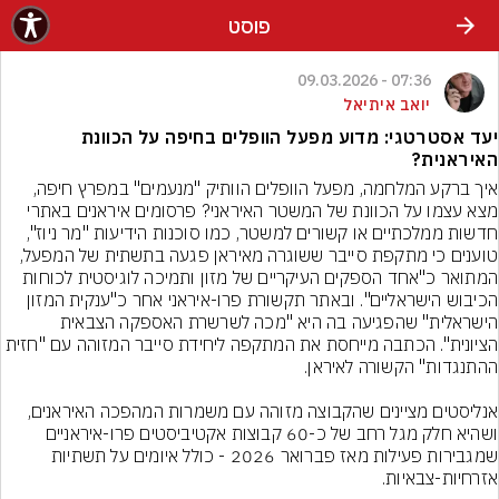
פוסט
07:36 - 09.03.2026
יואב איתיאל
יעד אסטרטגי: מדוע מפעל הוופלים בחיפה על הכוונת
האיראנית?
איך ברקע המלחמה, מפעל הוופלים הוותיק "מנעמים" במפרץ חיפה, 
מצא עצמו על הכוונת של המשטר האיראני? פרסומים איראנים באתרי 
חדשות ממלכתיים או קשורים למשטר, כמו סוכנות הידיעות "מר ניוז", 
טוענים כי מתקפת סייבר ששוגרה מאיראן פגעה בתשתית של המפעל, 
המתואר כ"אחד הספקים העיקריים של מזון ותמיכה לוגיסטית לכוחות 
הכיבוש הישראליים". ובאתר תקשורת פרו-איראני אחר כ"ענקית המזון 
הישראלית" שהפגיעה בה היא "מכה לשרשרת האספקה הצבאית 
הציונית". הכתבה מייחסת את המתקפה ליחידת סייבר המזוהה עם "חזית 
אנליסטים מציינים שהקבוצה מזוהה עם משמרות המהפכה האיראנים, 
ושהיא חלק מגל רחב של כ-60 קבוצות אקטיביסטים פרו-איראניים 
שמגבירות פעילות מאז פברואר 2026 - כולל איומים על תשתיות 