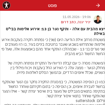
פוסט
19:06 - 11.05.2026
יניר יגנה, כתב דרום
יצא מהבית עם אלה - ותקף נער בן 13: אירוע אלימות בבי"ס
באילת
משטרת מרחב אילת הודיעה היום (שני) כי נפתחה חקירה בעקבות אירוע 
אלימות שהתרחש בשבוע שעבר בחטיבת ביניים בעיר, בו היו מעורבים 
שני נערים בני 13 - שבמהלכו הותקף אחד מהם באמצעות אלה, שעל פי 
המשטרה מסרה כי עם קבלת הדיווח על התקרית נפתחה חקירה של 
מחלק הנוער - ממנה עלה כי האירוע החל בעקבות ויכוח מילולי בין 
כמו כן הוסיפה המשטרה, כי במסגרת החקירה נחקר גם הנער שהותקף 
בחשד לעבירת איומים, וכן הוסיפה כי בתום חקירתם שוחרר החשוד 
בתקיפה בתנאים מגבילים של מעצר בית ואיסור יצירת קשר - ואילו הנער 
שהותקף שוחרר בתנאי איסור יצירת קשר.
צילום: sutterstock