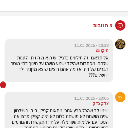
5 תגובות
20:38 - 11.05.2026
מיקו 🦺
אל תדאגו  זה חילונים כרגיל  ש ה א מ ה ו ת  הזןנות 
שלהם  מפחדות שהילד ישמע משהו על חינוך דתי מוסר 
דברים של דת  אז מה אתם רוצים שיצא מזןנה  ילד 
ירושלים???
20:06 - 11.05.2026
צדק צדק
שימו לב שהכל פרץ אחרי מחאות קפלן, ביבי בשילטון 
שנים מושחת לא מושחת כלום לא היה. קפלן פרצו את 
הסכר עם אלימות שנורמלה על ידי התקשורת והגורמים 
המשפטיים ... כל מי שהוביל את מראשי המחאה 