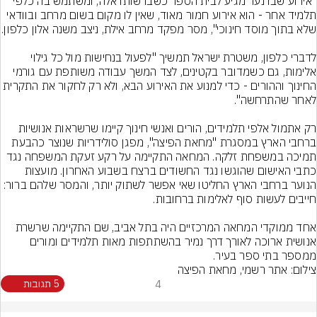
"אירוע שבו נער מגיע לבית הספר כשברשותו אלה, ומשתמש בה כלפי 
תלמיד אחר - הוא אירוע חמור מאוד, שאין לו מקום בשום מרחב ובוודאי 
לדברי כלפון, משטרת ישראל תמשיך "לפעול בנחישות מול כל גילוי 
אלימות, גם כשמדובר בקטינים, לצד המשך עבודה משותפת עם גורמי 
החינוך וההורים - כדי למנוע את האירוע הבא, ולא רק לחקור את התקרית 
רק אתמול אלפי תלמידים, הורים ואנשי חינוך קיימו שרשראות אנושיות 
ברחבי הארץ במסגרת "מחאת הפיצה", מפגן סולידריות שנוצר כהבעת 
תמיכה במשפחת זלקה. המחאה התקיימה על רקע זעקת המשפחה נגד 
כתבי האישום שהוגשו נגד החשודים ברצח בשבוע האחרון. מועצות 
הנוער ברחבי הארץ החליטו שאי אפשר לשתוק יותר, והמסר שלהם ברור: 
אחד ממוקדי המחאה המרכזיים היה בתל אביב, שם התקיימה שרשרת 
אנושית ארוכה לאורך דרך נמיר בהשתתפות מאות תלמידים ומורים 
ממספר בתי ספר בעיר.
צילום: אתר רשמי, מחאת הפיצה
4
5 תגובות