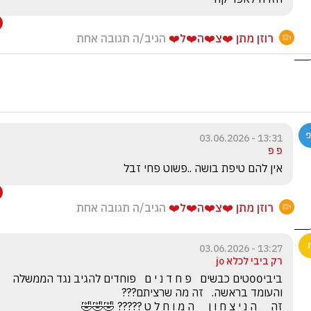
רוזן מתן ❤️צ❤️ה❤️ל❤️
הגיב/ה תגובה אחת
13:31 - 03.06.2026
פ פ
אין להם טיפת בושה ..פשוט פחי זבל
רוזן מתן ❤️צ❤️ה❤️ל❤️
הגיב/ה תגובה אחת
13:27 - 03.06.2026
רק ביבי לכלא jo
ביבי00טים כבשים   פ ח ד נ י ם   פוחדים להגיב נגד הממשלה 