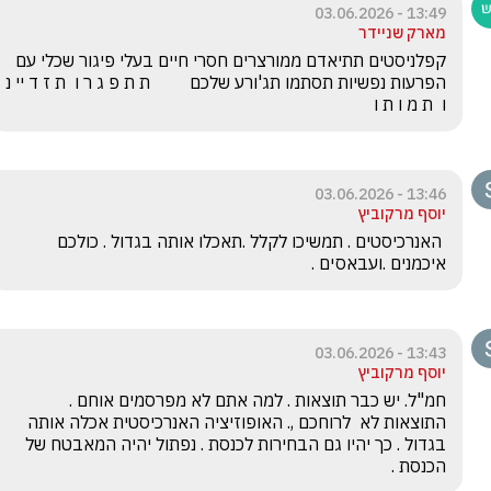
13:49 - 03.06.2026
מארק שניידר
קפלניסטים תתיאדם ממורצרים חסרי חיים בעלי פיגור שכלי עם 
הפרעות נפשיות תסתמו תג'ורע שלכם         ת ת פ ג ר ו  ת ז ד יי נ 
ו  ת מ ו ת ו 
13:46 - 03.06.2026
יוסף מרקוביץ
 האנרכיסטים . תמשיכו לקלל .תאכלו אותה בגדול . כולכם  
איכמנים .ועבאסים .
13:43 - 03.06.2026
יוסף מרקוביץ
חמ"ל. יש כבר תוצאות . למה אתם לא מפרסמים אוחם . 
התוצאות לא  לרוחכם ,. האופוזיציה האנרכיסטית אכלה אותה 
בגדול . כך יהיו גם הבחירות לכנסת . נפתול יהיה המאבטח של 
הכנסת .