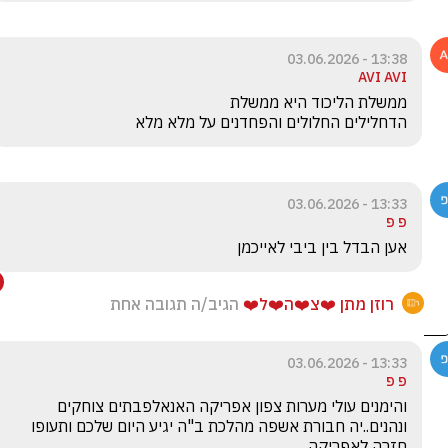
13:38 - 03.06.2026
AVI AVI
הדחלילים החלולים והפחדנים על מלא מלא
13:33 - 03.06.2026
פ פ
אען הבדל בין ביבי לאייכמן
רוזן מתן ❤️צ❤️ה❤️ל❤️
הגיב/ה תגובה אחת
13:33 - 03.06.2026
פ פ
והימנים עולי מערות צפון אפריקה האנאלפבתים צוחקים 
ונהנים..יה חבורת אשפה מהלכת ב"ה יגיע היום שלכם ותעופו 
חזרה לאפריקה