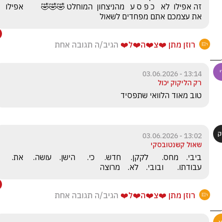
זה אפילו  לא   כ פ ס ע   מהניצחון  המוחלט 🤣🤣🤣         אפילו 
את עצמכם אתם מפחדים לשאול
רוזן מתן ❤️צ❤️ה❤️ל❤️
הגיב/ה תגובה אחת
13:14 - 03.06.2026
רק הליקוק יכול
טוב מאוד הלוואי שתפסיד 
13:02 - 03.06.2026
שאול קשנטובסקי
ביבי.    מחס.       לקקן.     חדש.     כי.      הישן.    עושה.     את.     
עבודתו.       ובובי.    לא.    מרוצה
רוזן מתן ❤️צ❤️ה❤️ל❤️
הגיב/ה תגובה אחת