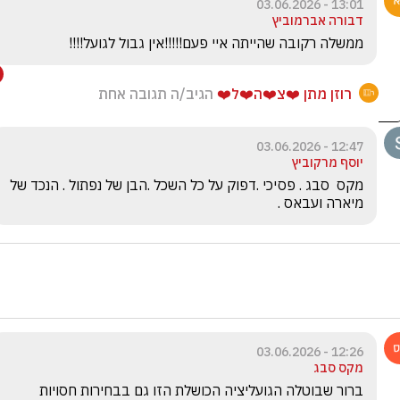
13:01 - 03.06.2026
דבורה אברמוביץ
ממשלה רקובה שהייתה איי פעם!!!!!אין גבול לגועל!!!!
רוזן מתן ❤️צ❤️ה❤️ל❤️
הגיב/ה תגובה אחת
12:47 - 03.06.2026
יוסף מרקוביץ
מקס  סבג . פסיכי .דפוק על כל השכל .הבן של נפתול . הנכד של 
מיארה ועבאס .
12:26 - 03.06.2026
מקס סבג
ברור שבוטלה הגועליציה הכושלת הזו גם בבחירות חסויות 