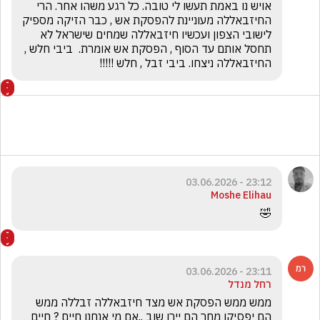
אויש נו באמת תעשו לי טובה. כל רגע משהו אחר. הרי 
החיזבאללה מעוניינת להפסקת אש , כבר הזיקה מספיק 
לישובי הצפון ועכשיו חיזבאללה שמחים שישראל לא 
תחסל אותם עד הסוף , הפסקת אש אומרת.  ביבי חלש , 
החיזבאללה ניצחו. ביבי זבל , חלש !!!!! 
23:12 - 03.06.2026
Moshe Elihau
🤣
23:11 - 03.06.2026
רחל מנדל
ממש ממש הפסקת אש מצד חיזבאללה זבללה ממש 
הם יפסיקו מחר הם יירו שוב ..אם מי אנחנו חיים ? חיים 