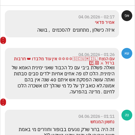
02:17 - 04.06.2026
אמיר פדאי
איזה כישלון , מתחננים  להסכמים  , בושה
01:26 - 04.06.2026
עם הנצח 🇸🇨🇺🇲🇮🇱✡️✡️✡️✡️ אין עוד מלבדו 👑 חרבות
ברזל ⚔️ 🔟.7️⃣
וואלה פשלת ביבי עם כל הכבוד שאני ימינית האמא של 
הימינית. הלכו לנו פה אחים אחיות ילדים סבים סבתות 
ואתה עושה הפסקת אש איתם 40 שנה אין בהם 
אמונה.לא כואב לך על כל מי שהלך לנו אשכרה הלכו 
לחינם . מדינה בהפרעה.
01:11 - 04.06.2026
נחשון המנחש
זה היה ברור שרק נוגעים בבופור וחוזרים מי באמת 