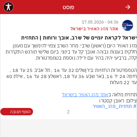
פוסט
04:36 - 17.05.2026
אתר מזג האוויר בישראל
ישראל לקראת יומיים של שרב, אובך ורוחות | התחזית
מזג האוויר היום (ראשון) שרבי. מחר השרב צפוי להימשך עם מעונן 
חלקית בעננות גבוהה ואובך קל עד בינוני. ביום שלישי תורגש התקררות 
הטמפרטורות החזויות :בירןשלים 32 עד 16 , תל אביב 25 עד 18 , 
חיפה 24 יד 16, באר שבע 36 עד 18, ראשלצ 28 עד 16 , אילת 40 
תחזית מלאה ב
אתר מזג האוויר בישראל
צילום: ראובן קסטרו
# תחזית_מזג_האוויר
2
הוסף תגובה