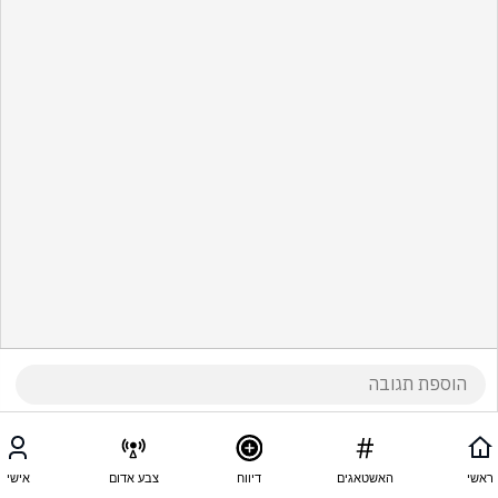
ראשי
האשטאגים
דיווח
צבע אדום
אישי