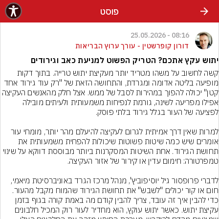
פוסט
08:16 - 25.05.2026
דורון קופרשטין - עורך ערוץ הבריאות
יתוש עקץ אתכם? הטריק הפשוט למניעת כאב וגירודים
קשה לחשוב על משהו מטריד יותר מעקיצת יתוש טרייה. בתוך דקות 
מופיעה בליטה אדומה ומגרדת, והתחושה הזאת של "רק עוד גירוד אחד 
קטן" יכולה להפוך במהירות לסבל של ממש. אצל חלק מהאנשים העקי
אפילו מפריעה לשינה, גורמת לנפיחות משמעותית ולעיתים מובילה 
למרות שאין דרך אמיתית לגרום לעקיצה להיעלם מהר יותר, מומחי עור 
אומרים שיש כמה שיטות פשוטות שיכולות להפחית משמעותית את 
תחושת הגירוד. אחת השיטות המסקרנות ביותר מבוססת דווקא על שינוי 
לדברי פרופסור גיל יוסיפוביץ', מנהל מרכז הגרד באוניברסיטת מיאמי, 
כדי להבין איך זה עובד, צריך להבין קודם מה באמת קורה בגוף בזמן 
עקיצת יתוש. כאשר יתוש עוקץ, הוא מחדיר לעור רוק המכיל חלבונים 