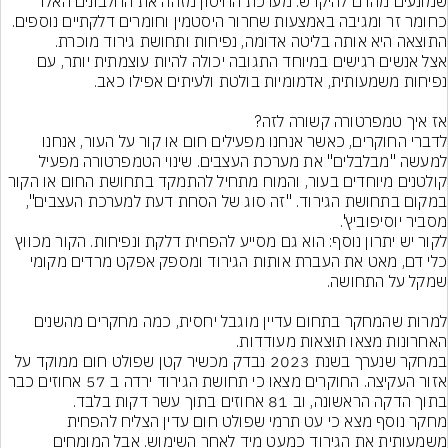
שמונעים מהדם להיקרש. מערכת החיסון מזהה את החלבונים האלו 
כחומר זר ומגיבה באמצעות שחרור היסטמין וחומרים דלקתיים נוספים. 
אצל אנשים רגישים במיוחד התגובה יכולה להיות עוצמתית יותר, עם 
לדברי החוקרים, כאשר אנחנו מפעילים חום או קור על העור, אנחנו 
למעשה "מבלבלים" את מערכת העצבים. שינוי הטמפרטורה מפעיל 
קולטנים מיוחדים בעור, והמוח מתחיל להתמקד בתחושת החום או הקור 
במקום בתחושת הגירוד. "זה סוג של הסחת דעת למערכת העצבים", 
לקור יש יתרון נוסף: הוא גם מסייע להפחית דלקת ונפיחות. הקור מכווץ 
כלי דם, מאט את העברת אותות הגירוד ומספק אפקט מרדים מקומי 
למרות שהמחקר בתחום עדיין מוגבל יחסית, כמה מחקרים מהשנים 
במחקר שנערך בשנת 2023 נבדק מכשיר קטן שפולט חום ממוקד על 
אזור העקיצה. החוקרים מצאו כי תחושת הגירוד ירדה ב 57 אחוזים כבר 
מחקר נוסף מצא כי עט תרמי שפולט חום עדין הצליח להפחית 
משמעותית את הגירוד כמעט מיד לאחר השימוש. אבל המומחים 