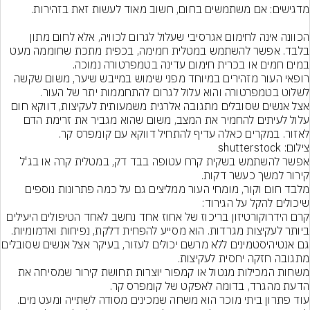
הכוונה אינה לחימום אגרסיבי שעלול לגרום לכוויה, אלא לחום מתון 
בלבד. אפשר להשתמש במטלית חמימה, בכפית מתכת שחוממה מעט 
רופאי העור מזהירים במיוחד מפני שימוש במייבש שיער, משום שקשה 
אצל אנשים שסובלים מתגובה אלרגית משמעותית לעקיצות, דווקא חום 
עלול לעיתים להחמיר את המצב, משום שהוא מגביר את זרימת הדם 
לאזור. במקרים כאלה עדיף להתחיל דווקא עם קומפרס קר.

צילום: shutterstock
אפשר להשתמש בשקית קרח עטופה בבד דק, במטלית קרה או בג'ל 
מלבד חום וקור, מומחי העור ממליצים גם על כמה פתרונות נוספים 
קרם הידרוקורטיזון בריכוז של אחוז אחד נחשב לאחד הטיפולים היעילים 
גם אנטיהיסטמינים ללא מרשם יכולים לעזו
משחות המכילות מנטול או קמפור יוצרות תחושת קירור שמסיחה את 
עוד פתרון ביתי מוכר הוא משחה שמכינים מסודה לשתייה ומעט מים. 