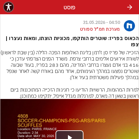
פוסט
04:50 - 31.05.2026
מערכת חמ"ל ספורט
הכאוס בפריז: שוטרים הותקפו, מכוניות הוצתו, ומאות נעצרו |
צפו
הזכייה של פריז סן ז'רמן בליגת הא
לשורת אירועים אלימים ברחבי צרפת. משרד הפנים הצרפתי עדכן כי 
416 בני אדם נעצרו ברחבי המדינה, מהם 283 בפריז, בעוד שבעה 
שוטרים נפצעו במהלך העימותים, אחד מהם באורח קשה לאחר שנפל 
למרות המהומות, הרשויות הודיעו כי חגיגות הזכייה המתוכננות ביום 
ראשון בשאן דה מארס, למרגלות מגדל אייפל, יתקיימו כמתוכנן.