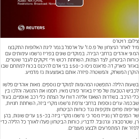
Play
Video
צילום: רויטרס
מיד לאחר הניצחון של פ.ס.ז' על ארסנל בגמר ליגת האלופות התקבצו 
המוני אוהדים ברחבי הבירה. במוקדים שונים בפריז נרשמו עימותים עם 
כוחות הביטחון, לצד הצתות, השחתת רכוש וירי זיקוקים לעבר שוטרים. 
באזור פארק דה פראנס ניסו כ-150 בני אדם להיכנ
בשעות הלילה התפשטו המהומות למוקדים נוספים. מאות אוהדים פלשו 
לכביש הטבעת של פריז באזור פורט מאיו, חסמו את התנועה והלכו בין 
כלי הרכב. בשדרות השאנז אליזה דווח על הצתת כלי רכב ואופניים, בעוד 
שבכמה ערים נוספות ברחבי צרפת נרשמו מקרי ביזה, השחתת חנויות, 
שריפות פחים ותקיפות נגד כוחות הביטחון.
שר הפנים לורן נונייז מסר כי נרשמו מקרי ביזה בכ-15 ערים שונות, בהן 
רן, שטרסבורג וגרנובל. לדבר