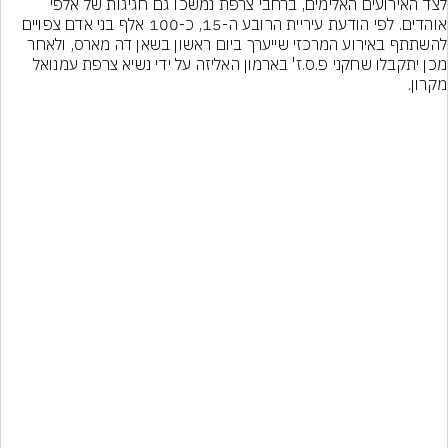
לצד האירועים האלימים, ברחבי צרפת נמשכו גם חגיגות של אלפי 
אוהדים. לפי הודעת עיריית הרובע ה-15, כ-100 אלף בני אדם צפויים 
להשתתף באירוע המרכזי שייערך ביום ראשון בשאן דה מארס, ולאחר 
מכן יתקבלו שחקני פ.ס.ז' בארמון האליזה על ידי נשיא צרפת עמנואל 
מקרון.