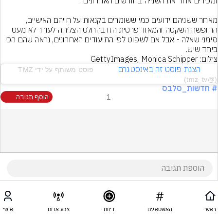
מאחר ששניהם ידועים כמי ששומרים בקנאות על חייהם האישיים, 
החופשה השקטה והמאוד פרטית הזו בהחלט הצליחה לעורר לא מעט 
סימני שאלה - אבל אם לשפוט לפי התיעודים האחרונים, נראה שהם הכי 
ביחד שיש.
צילום: GettyImages, Monica Schipper
       הצגת פוסט זה באינסטגרם            
פוסט משותף על ידי ‏‎TMZ‎‏ 
(@‏‎tmz_tv‎‏)
# חדשות_סלבס
1
הוסף תגובה
ראשי
האשטאגים
דיווח
צבע אדום
אישי