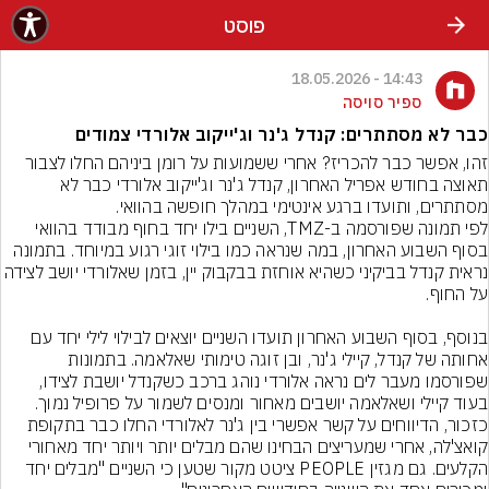
פוסט
14:43 - 18.05.2026
ספיר סויסה
כבר לא מסתתרים: קנדל ג'נר וג'ייקוב אלורדי צמודים
זהו, אפשר כבר להכריז? אחרי ששמועות על רומן ביניהם החלו לצבור 
תאוצה בחודש אפריל האחרון, קנדל ג'נר וג'ייקוב אלורדי כבר לא 
לפי תמונה שפורסמה ב-TMZ, השניים בילו יחד בחוף מבודד בהוואי 
בסוף השבוע האחרון, במה שנראה כמו בילוי זוגי רגוע במיוחד. בתמונה 
נראית קנדל בביקיני כשהיא אוחזת בבקבוק יין, בזמן שאלורדי יושב 
בנוסף, בסוף השבוע האחרון תועדו השניים יוצאים לבילוי לילי יחד עם 
אחותה של קנדל, קיילי ג'נר, ובן זוגה טימותי שאלאמה. בתמונות 
שפורסמו מעבר לים נראה אלורדי נוהג ברכב כשקנדל יושבת לצידו, 
כזכור, הדיווחים על קשר אפשרי בין ג'נר לאלורדי החלו כבר בתקופת 
קואצ'לה, אחרי שמעריצים הבחינו שהם מבלים יותר ויותר יחד מאחורי 
הקלעים. גם מגזין PEOPLE ציטט מקור שטען כי השניים "מבלים יחד 