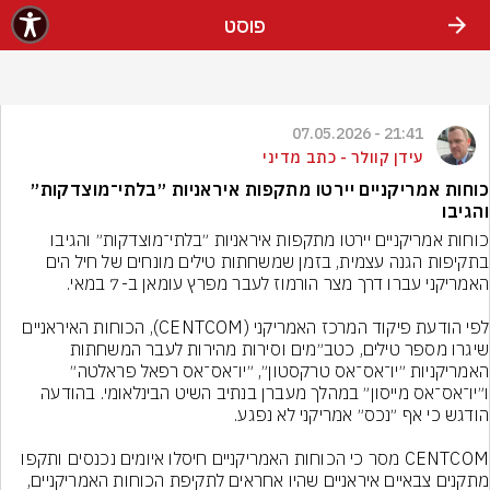
פוסט
21:41 - 07.05.2026
עידן קוולר - כתב מדיני
כוחות אמריקניים יירטו מתקפות איראניות ״בלתי־מוצדקות״
והגיבו
כוחות אמריקניים יירטו מתקפות איראניות ״בלתי־מוצדקות״ והגיבו 
בתקיפות הגנה עצמית, בזמן שמשחתות טילים מונחים של חיל הים 
לפי הודעת פיקוד המרכז האמריקני (CENTCOM), הכוחות האיראניים 
שיגרו מספר טילים, כטב״מים וסירות מהירות לעבר המשחתות 
האמריקניות ״יו־אס־אס טרקסטון״, ״יו־אס־אס רפאל פראלטה״ 
ו״יו־אס־אס מייסון״ במהלך מעברן בנתיב השיט הבינלאומי. בהודעה 
CENTCOM מסר כי הכוחות האמריקניים חיסלו איומים נכנסים ותקפו 
מתקנים צבאיים איראניים שהיו אחראים לתקיפת הכוחות האמריקניים, 