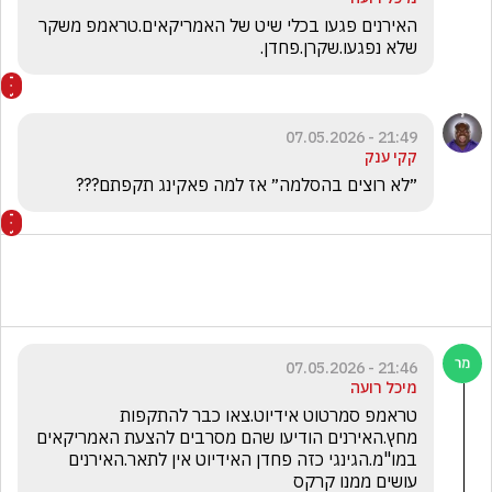
האירנים פגעו בכלי שיט של האמריקאים.טראמפ משקר 
שלא נפגעו.שקרן.פחדן.
21:49 - 07.05.2026
קקי ענק
״לא רוצים בהסלמה״ אז למה פאקינג תקפתם???
21:46 - 07.05.2026
מיכל רועה
טראמפ סמרטוט אידיוט.צאו כבר להתקפות 
מחץ.האירנים הודיעו שהם מסרבים להצעת האמריקאים 
במו"מ.הגינגי כזה פחדן האידיוט אין לתאר.האירנים 
עושים ממנו קרקס 