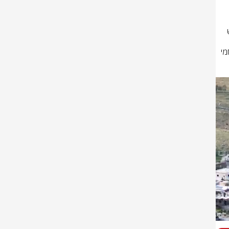
הכוחות בסיוע של חיל האוויר השמידו בסגירת מעגל מהירה מחסן נ״ט ששימש 
בפעילות נוספת במרחב הכפר אל-ח'יאם, השמידו מחסני אמצעי לחימה ומתחמי 