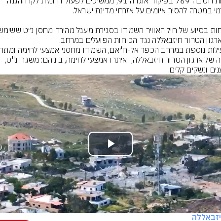
כוחות חטיבה 769 בפיקוד אוגדה 91, ממשיכים לפעול דרומית לקו ההגנה 
שהייה של ארגון הטרור חיזבאללה, ואיתרו אמצעי לחימה, ביניהם: משגרי נ"ט, 
ים ונשקים קלים.
Play
Video
זבאללה