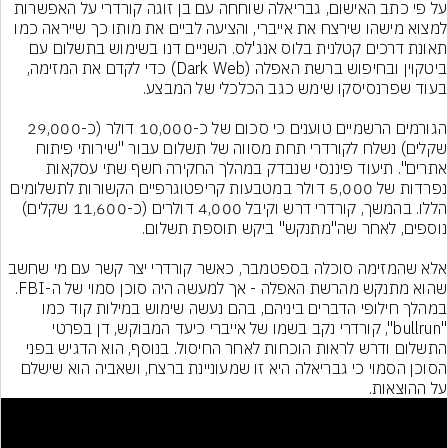
על פי כתב האישום, גבריאלה שוחחה עם בן זוגה קורדרי על האפשרות 
למצוא מישהו שירצח את אייברי, והציעה לביים את מותו כך שייראה כמו 
תאונת דרכים קטלנית בלוס אנג'לס. השניים דנו בשימוש בתשלום עם 
ביטקוין ובחיפוש ברשת האפלה (Dark Web) כדי לקדם את המזימה, 
הגורמים הרשמיים טוענים כי סכום של כ-10,000 דולר (כ-29,000 
שקלים) נשלח לקורדרי תחת מסווה של תשלום עבור "שירותי פיתוח 
אתרים". תיעוד פיננסי שנבדק במהלך החקירה חשף שתי עסקאות 
נפרדות של 5,000 דולר במטבעות קריפטוגרפיים הקשורות לתשלומים 
הללו. בהמשך, קורדרי דרש וקיבל 4,000 דולרים (כ-11,600 שקלים) 
אלא שהמזימה סוכלה בספטמבר, כאשר קורדרי יצר קשר עם מי שחשב 
שהוא מתנקש מהרשת האפלה - אך למעשה היה סוכן סמוי של ה-FBI. 
במהלך חילופי הדברים ביניהם, בהם נעשה שימוש במילות קוד כמו 
"bullrun", קורדרי נקב בשמו של אייברי כיעד המבוקש, דן בפרטי 
התשלום ודרש לראות הוכחות לאחר החיסול. בנוסף, הוא הדגיש בפני 
הסוכן הסמוי כי גבריאלה היא זו שמעוניינת ברצח, ושאביה הוא שישלם 
על ההוצאות.