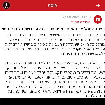
פוסט
08:13 - 26.05.2026
מערכת חמ״ל
רצתה לחסל את האקס המפורסם - ונפלה ברשת של סוכן סמוי
משפיענית רשת מוכרת ואביה מואשמים שניסו לשכור רוצח שכיר כדי 
לחסל את בן זוגה לשעבר - זמר בלהקת בנים מפורסמת. גבריאלה 
גונזלס בת ה-24, שמתחזקת חשבונות פופולריים ברשתות החברתיות 
עם מאות אלפי עוקבים, נעצרה בקליפורניה ב-18
אביה של גבריאלה, פרנסיסקו חאבייר גונזלס בן ה-59, המשמש כעורך 
דין לענייני נזיקין מפלורידה, נעצר באותו היום עם צו מחוץ למדינה הקשור 
לאישומים בקליפורניה, הכוללים קשירת קשר לביצוע רצח ושידול לרצח. 
במקביל, הוגש כתב אישום גם נגד בן זוגה לשעבר של גבריאלה, קאי 
קורדרי. על פי מסמכי בית המשפט, ההאשמות החמורות סובבות סביב 
מאבק משמורת ממושך ורווי יצרים בין גבריאלה לבין האקס שלה, זמר 
הפופ ג'ק אייברי (מלהקת Why Don't We), על בתם המשותפת בת 
השבע, לבנדר.