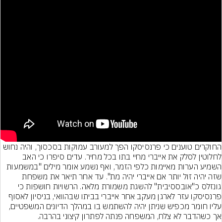
החוקרים טוענים כי פרנסיסקו הפך למעורב עמוקות בסכסוך, והיה נחוש 
לחלוטין לסלק את אייברי מחיי בתו בכל מחיר. עדים סיפרו כי האב 
השמיע הערות מאיימות כלפי הזמר, ואף נשמע אומר מילים "במשמעות 
שזה יהיה זול יותר אם אייברי יהיה מת". עד אחר תיאר את משפחת 
גונזלס כ"אובססיבית" להשגת משמורת מלאה. הרשויות חושפות כי 
פרנסיסקו עזר לארגן מעקב אחר אייברי בביתו שבהוואי, בניסיון לאסוף 
עליו חומר מכפיש שניתן יהיה להשתמש בו במהלך הדיונים המשפטיים, 
אך כשהדבר לא צלח, המשפחה פנתה לפתרון קיצוני בהרבה.