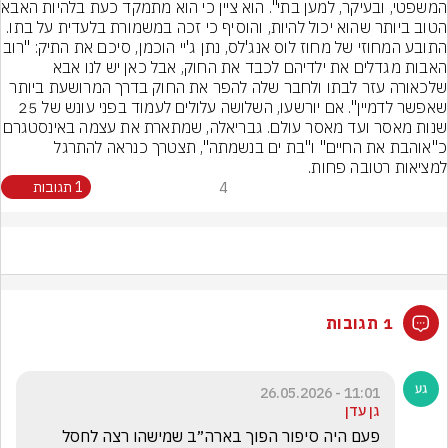
המשפטי, ובעיקר, למע
הטוב ביותר שהוא יכול להיות, והוסיף כי זכה במשמורת בלעדית על בתו.
התובע המחוזי של מחוז לוס אנג'לס, נתן ג'יי 
האבות מגדלים את ילדיהם לכבד את החוק, אבל כאן יש לנו אבא 
שלכאורה עזר לבתו ולחבר שלה להפר את החוק בדרך המרושעת ביותר 
שאפשר לדמיין". אם יורשעו, השלושה עלולים לעמוד בפני עונש של 25 
שנות מאסר ועד מאסר עולם. גבריאלה, שמתארת את עצמה
כ"אוהבת את החיים" ו"בת ים בנשמתה", תצטרך כנראה להתרגל 
למציאות רטובה פחות.
4
1 תגובות
1 תגובות
11:01 - 26.05.2026
גן עדן
פעם היה סיפור הפוך בארה״ב שמישהו רצה לחסל 