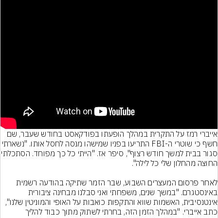
אייברי רמז על התקרית במהלך הופעתו בפודקאסט בחודש שעבר, שם 
חשף כי שוטרי ה-FBI התריעו בפניו שמישהו מנסה לחסל אותו.
סגור בבית למשך חודש רצוף", סיפר אז. "
לאחר פרסום המעצרים השבוע, שבר הזמר שתיקה בהודעה רשמית 
באינסטגרם. "במשך שנים, משפחתי ואני סבלנו מבחינה ציבורית 
אינטנסיבית, האשמות שווא והתקפות כואבות על האופי והמוניטין שלנו", 
כתב אייברי. "במהלך הזמן הזה, בחרתי לשתוק מתוך כבוד להליך 