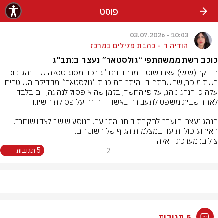
פוסט
10:03 - 03.07.2026
הודיה רן - כתבת פלילים במרכז
כוכב רשת ממשתתפי “גולסטאר” נעצר בנתב"ג
הבוקר (שישי) עצרו שוטרי מרחב נתב”ג רכב מסוג טסלה שבו נהג כוכב 
רשת מוכר, שהשתתף בין היתר בתוכנית “גולסטאר”. מבדיקת השוטרים 
עלה כי הנהג נוהג, על פי החשד, בזמן שהוא פסול לנהיגה, יום בלבד 
הנהג נעצר והועבר לחקירת בוחני התנועה. הנוסע שישב לצדו שוחרר. 
האירוע כולו תועד במצלמות הגוף של השוטרים.
צילום: מערכת וואלה
2
5 תגובות
5 תגובות