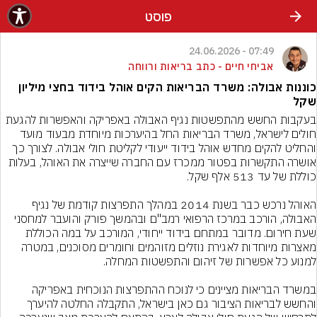
פוסט
07:49 - 24.06.2026
אביחי חיים - כתב בריאות ורווחה
כוננות אבולה: משרד הבריאות הקים אוהל בידוד בחצי מיליון
שקל
בעקבות החשש מהתפשטות נגיף האבולה באפריקה והאפשרות להגעת 
חולים לישראל, משרד הבריאות החל בהיערכות מיוחדת מבעוד מועד 
והחליט להקים מחדש אוהל בידוד ייעודי לקליטת חולי אבולה. לצורך כך 
אושרה התקשרות בפטור ממכרז עם החברה שייצרה את האוהל, בעלות 
האוהל נרכש כבר בשנת 2014 במהלך התפרצות קודמת של נגיף 
האבולה, הורכב במרכז הרפואי רמב"ם ובהמשך פורק והועבר למחסני 
שעת חירום. מדובר במתחם בידוד ייחודי, המורכב על במה הכוללת 
מאצרות מיוחדות לאגירת נוזלים מזוהמים וחומרים מסוכנים, במטרה 
במשרד הבריאות מציינים כי לנוכח ההתפרצות הנוכחית באפריקה 
והחשש לבריאות הציבור גם כאן בישראל, התקבלה החלטה להיערך 