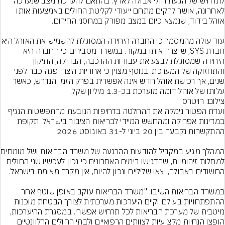
לתרחיש של הגעת חולי אבולה לארץ. בהתאם להערכת מצב שנערכה 
לאחרונה, אושר להקים מתחם ייעודי לקליטת החולים באמצעות אותו 
עוד עולה מהמסמך כי החברה היחידה המסוגלת להשמיש
חברת SYS, שייצרה אותו במקור. במשרד מסבירים כי החברה היא 
היחידה שמסוגלת לבצע את עבודות ההרכבה, הבדיקה, התיקון 
והתחזוקה של המערכת. בנוסף מצוין כי אחריות היצרן פגה כבר לפני 
שנים, אך רכישת אוהל חדש אינה אפשרית בפרק הזמן הנדרש, כאשר 
עלותו של אוהל דומה מוערכת בכ-1.3 מיליון שקל.
צילום: רויטרס
ועדת הפטור נימקה את ההחלטה בדחיפות הנובעת מהתפשטות הנגיף 
במדינות אפריקה ומהחשש המיידי לבריאות הציבור בישראל. תקופת 
המהלך מגיע במקביל
למחלות זיהומיות, שהדגישו בימים האחרונים כי נכון לעכשיו שני החולים 
במשרד הבריאות השיבו: "משרד הבריאות עוקב באופן שוטף אחר 
ההתפתחויות בעולם וקיים היערכות מערכתית לצורך הבטחת מוכנות 
מיטבית של מערכת הבריאות לכל תרחיש אפשרי. במסגרת ההיערכות, 
הופצו הנחיות מקצועיות לצוותים הרפואיים ולבתי החולים הרלוונטיים 