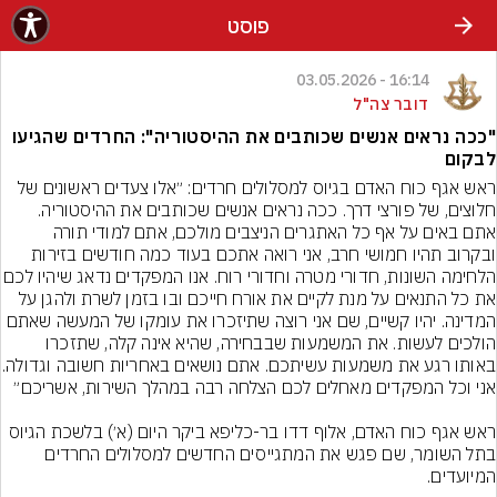
פוסט
16:14 - 03.05.2026
דובר צה"ל
"ככה נראים אנשים שכותבים את ההיסטוריה": החרדים שהגיעו
לבקום
ראש אגף כוח האדם בגיוס למסלולים חרדים: ״אלו צעדים ראשונים של 
חלוצים, של פורצי דרך. ככה נראים אנשים שכותבים את ההיסטוריה. 
אתם באים על אף כל האתגרים הניצבים מולכם, אתם למודי תורה 
ובקרוב תהיו חמושי חרב, אני רואה אתכם בעוד כמה חודשים בזירות 
הלחימה השונות, חדורי מטרה וחדורי רוח. אנו המפקדים 
את כל התנאים על מנת לקיים את אורח חייכם ובו בזמן לשרת ולהגן על 
המדינה. יהיו קשיים, שם אני רוצה שתיזכרו את עומקו של המעשה שאתם 
הולכים לעשות. את המשמעות שבבחירה, שהיא אינה קלה, שתזכרו 
באותו רגע את משמעות עשיתכם. א
ראש אגף כוח האדם, אלוף דדו בר-כליפא ביקר היום (א׳) בלשכת הגיוס 
בתל השומר, שם פגש את המתגייסים החדשים למסלולים החרדים 