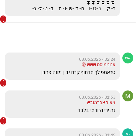
ר- ק     נ -ט -ו    ח- ד -ש -ו- ת    ב- ט- ל- ג-
02:24 - 08.06.2026
אנונימיסט ששש 🤫
טראמפ לך תדחוף קרח יב ן  zונה פחדן
01:53 - 08.06.2026
מאיר אברמוביץ
זה ירי נקודתי בלבד
01:49 - 08.06.2026