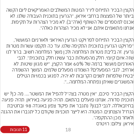
הקצין הבכיר התייחס ליו״ר המטות המשולבים האמריקאים ליום הקשה 
ביותר של הפצצות ברחבי איראן, ״הגרעין בתוכנית העבודה שלנו. לא 
אכנס למספרים של השותף (ארה״ב). לא מכיר הצהרות על תקיפות. 
הקצין הבכיר התייחס לפרויקט הגרעין האיראני ולאורניום המועשר, 
״פרויקט הגרעין בתוכנית התקיפה שלנו. עד כה תקפנו עשרות מטרות 
גרעין. זה בליבת מטרות המלחמה ולכן משך המלחמה חשוב. ברור לנו 
שזה איום קיומי. חלק מהפעולות כבר עשינו חלק בתוכנית״. לגבי 
האורניום מועשר ברמה של 60% אמר הקצין, ״יש מגוון שיטות. לא 
ארחיב. לגבי המפעלים? השמדנו מפעלים שלמים. המשך ההשמדה 
יבטיח שלפחות לשנים הקרובות לא יהיה. לפגוע בכמויות הטילים 
הקצין הבכיר סיכם, ״אין מטרה בצה״ל להפיל את המשטר..... מה כן? יש 
תוכנית סדורה. אנחנו פועלים בהתאם. תהיה פגיעה באיראן. תהיה פגיעה 
בחיזבאללה. לגבי לבנון? נתגבר את פיקוד צפון באוגדה 98 ובחטיבת 
הנח״ל והצנחנים. המטרה היא לייצר תוכניות שקודם כל י
ולאחר מכן ההתקפה״.
איראן. צילום: רויטרס
18
11 תגובות