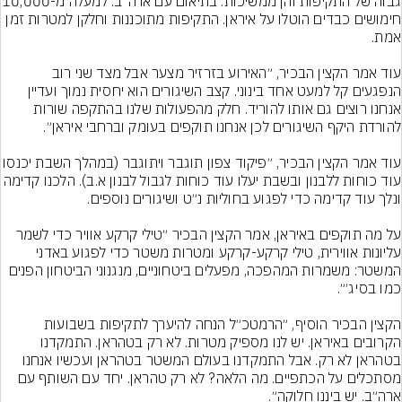
גבוה של התקיפות והן ממשיכות. 
חימושים כבדים הוטלו על איראן. התקיפות מתוכננות וחלקן למטרות זמן 
עוד אמר הקצין הבכיר, ״האירוע בזרזיר מצער אבל מצד שני רוב 
הנפגעים קל למעט אחד בינוני. קצב השיגורים הוא יחסית נמוך ועדיין 
אנחנו רוצים גם אותו להוריד. חלק מהפעולות שלנו בהתקפה שורות 
עוד אמר הקצין הבכיר, ״פיקוד צפון תוגבר ויתוגבר (במ
עוד כוחות ללבנון ובשבת יעלו עוד כוחות לגבול לבנון א.ב). הלכ
על מה תוקפים באיראן, אמר הקצין הבכיר ״טילי קרקע אוויר כדי לשמר 
עליונות אווירית, טילי קרקע-קרקע ומטרות משטר כדי לפגוע באדני 
המשטר: משמרות המהפכה, מפעלים ביטחוניים, מנגנוני הביטחון הפנים 
הקצין הבכיר הוסיף, ״הרמטכ״ל הנחה להיערך לתקיפות בשבועות 
הקרובים באיראן. יש לנו מספיק מטרות. לא רק בטהראן. התמקדנו 
בטהראן לא רק. אבל התמקדנו בעולם המשטר בטהראן ועכשיו אנחנו 
מסתכלים על הכתפיים. מה הלאה? לא רק טהראן. יחד עם השותף עם 