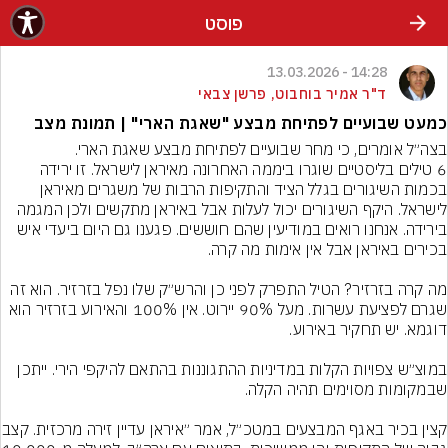
פוסט
14:28 - 13.03.2026
ד"ר אמיר בוחבוט, פרשן צבאי
כמעט שבועיים לפתיחת מבצע "שאגת הארי" | תמונת מצב
6 טילים בליסטיים שוגרו ביממה האחרונה מאיראן לישראל. זו ירידה 
בכמות השיגורים בגלל הציד והתקיפות הרבות של משגרים מאיראן 
לישראל. היקף השיגורים יכול לעלות אבל באיראן מתקשים ולכן המגמה 
בירידה. אנחנו רואים במודיעין שהם חוששים. פגענו גם היום ביעדי איש 
מה קרה בזרזיר? הטיל התפרק לפני כן והרש״ק שלו נפל בזרזיר. הוא זה 
שגרם לפציעת עשרות. מעל 90% יירוט. אין 100% והאירוע בזרזיר הוא 
במוצ״ש צפויות הקלות במדיניות ההתגוננות בהתאם להיקפי הירי. ייתכן 
קצין בכיר באגף המבצעים במטכ״ל, אמר