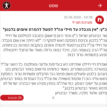
פוסט
10:38 - 21.06.2026
מערכת חמ״ל
כ"ץ: "אין מגבלה על חיילי צה"ל לפעול להסרת איומים בלבנון"
שר הביטחון ישראל כ"ץ מסר היום (ראשון) בתגובה לנפילתם של חיילי 
צה"ל בלבנון וכניסת הפסקת האש לתוקף כי: "לא הייתה ואין שום מגבלה 
על חיילי צה"ל בלבנון לפעול להסרת איומים. בעקבות הפגיעה בכוחותינו, 
צה"ל הגיב בעוצמה רבה, סיכל כמות גדולה מאוד של מחבלי חיזבאללה 
שמירת חיי חיילינו ואזרחינו היא בעדיפות עליונה ומוחלטת. כל הישגי צה"ל 
במערכה בלבנון נשמרים, כאשר כוחותינו פרושים באזור הביטחון בקו 
הצהוב בלבנון ופועלים משם פנימה נגד מחבלים ותשתיות טרור. ה
האש עליה הוכרז אתמול משאירה את צה"ל בכל העמד
שמגן על יישובי הצפון. כפי שרה"מ בנימין נתניהו ואני הבהרנו: ישראל לא 
תיסוג מאזור הביטחון בלבנון."
צילום: אלעד מלכה, משרד הביטחון
8
26 תגובות