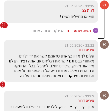
11:19 - 21.06.2026
דנית צצ
תוציאו תחיילים משם ! 
1
משה שמעון נתן
הגיב/ה תגובה אחת
11:11 - 21.06.2026
איריס דרור
שלום לך אדון כץ אדון טראמפ קשר את ידי ילדינו 
מאחורי גבם וגם קשר את רגליהם עם אתה רציני  תן לנו 
מיד אור מירוק. שילדינו יוחלו.  ליפעול. בכל   החוזקה. 
נגד. החיזבאללה אחרת נגיע אל טראמפ ונחסל אותו. 
והבחירות מיתקרבות ואתם תיפלונתחשוב על זה
11:07 - 21.06.2026
איריס דרור
אדון כץ    כץ.  אור ירוק. לילדינו ביכדי. שילחו ליפעול נגד 