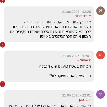
12:28 - 21.06.2026
איריס דרור
אדון כץ אתה וזיביהקובליםאת ידי ילדינו. חיילינו 
מלעשות את עבודתם אתם תיפלונעוד 3חודשים שלום 
לכם ולא להיתראות נגיע גם אלכם שאתם מפקירים את 
הצפון אותנו חכההכלנכלב בא יומו
12:01 - 21.06.2026
Smack -~
היי מניאק! אתה משקר לנו?!
12:01 - 21.06.2026
קובי כהן
טראמפ כנראה יבקר ב איראן ויצדיע ל טילים הבליסטים 