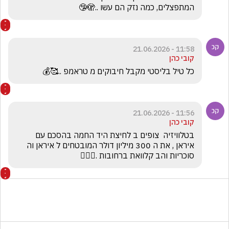
המתפצלים, כמה נזק הם עשו ..🫣🤥
11:58 - 21.06.2026
קובי כהן
כל טיל בליסטי מקבל חיבוקים מ טראמפ ..🥰💰
11:56 - 21.06.2026
קובי כהן
בטלוויזיה  צופים ב לחיצת היד החמה בהסכם עם 
איראן , את ה 300 מיליון דולר המובטחים ל איראן וה 
סוכריות והב קלוואת ברחובות .🤷🏻‍♂️