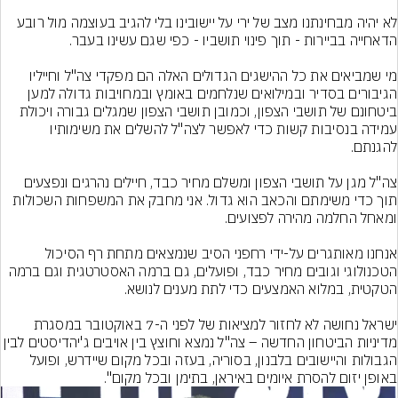
לא יהיה מבחינתנו מצב של ירי על יישובינו בלי להגיב בעוצמה מול רובע 
מי שמביאים את כל ההישגים הגדולים האלה הם מפקדי צה"ל וחייליו 
הגיבורים בסדיר ובמילואים שנלחמים באומץ ובמחויבות גדולה למען 
ביטחונם של תושבי הצפון, וכמובן תושבי הצפון שמגלים גבורה ויכולת 
עמידה בנסיבות קשות כדי לאפשר לצה"ל להשלים את משימותיו 
צה"ל מגן על תושבי הצפון ומשלם מחיר כבד, חיילים נהרגים ונפצעים 
תוך כדי משימתם והכאב הוא גדול. אני מחבק את המשפחות השכולות 
אנחנו מאותגרים על-ידי רחפני הסיב שנמצאים מתחת רף הסיכול 
הטכנולוגי וגובים מחיר כבד, ופועלים, גם ברמה האסטרטגית וגם ברמה 
ישראל נחושה לא לחזור למציאות של לפני ה-7 באוקטובר במסגרת 
מדיניות הביטחון החדשה – צה"ל נמצא וחוצץ בין אויבים ג'יהדיסטים
הגבולות והיישובים בלבנון, בסוריה, בעזה ובכל מקום שיידרש, ופועל 
באופן יזום להסרת איומים באיראן, בתימן ובכל מקום".