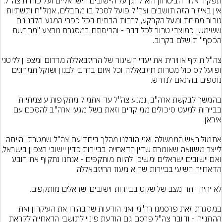
תפקיד אזור הביטחון הוא להגן על היישובים הישראליים ועל כוחות צה"ל. 
אין באיזור הזה תושבים וצה"ל פועל לסכל בו מחבלים, אמל"ח ותשתיות 
טרור מתחת ומעל הקרקע, לרבות הבתים בכל כפרי המגע הלבנונים 
ששימשו כמוצבי טרור לכל דבר - והריסתם במסגרת מבצע "מחרשת 
צה"ל תוקף אווירית את יעדי השיגור של החיזבאללה מדרום ומצפון לליט
ופועל לסיכול מטרות חיזבאללה וכל איום ברחבי לבנון ושוקל תמרונים 
בהמשך לבקשת ארה"ב, נמנע צה"ל עד אתמול מתקיפות עוצמתיות 
בביירות למעט סיכולים ממוקדים וזאת בשל מגעי ארה"ב להסכם עם 
אתמול ראש הממשלה ואני הובלנו מהלך ביחד עם צה"ל שמטרתו הייתה 
לייצר משוואה שאומרת שדין הדאחייה בביירות כדין
ואם יישובים ישראלים ימשיכו להיות מותקפים - אנחנו נתקוף את רובע 
במסגרת זאת פרסמנו רה"מ ואני הודעות שהבהירו את העיקרון ואת 
ההתנייה - ודובר צה"ל פרסם גם הודעת פינוי לתושבי הדאחייה לקראת 