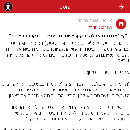
פוסט
10:19 - 02.06.2026
מערכת חמ״ל
כ"ץ: "אם חיזבאללה יתקוף יישובים בצפון - נתקוף בביירות"
שר הביטחון ישראל כ"ץ השתתף הבוקר (שלישי) בכנס הייצוא הביטחוני 
עם הנהלת משרד הביטחון וראשי התעשיות הביטחוניות בישראל, והודה 
להם על עשייתם המתמשכת וההישגים הרבים למען חיזוקה של מדינת 
"מדיניות ישראל בלבנון היא ברורה: צה"ל תימרן וכבש שטח עד לקו הנ"ט 
- הקו הצהוב – כדי להרחיק איומי פשיטה וירי ישיר על היישובים 
בהמשך תימרנו כוחות צה"ל והרחיבו את השטח עד למבצר הבופור 
שהפך להיות עמדה שולטת וחלק מאזור הביטחון, בהיקף כולל של 