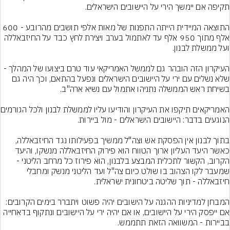
התוצאה המיידית הייתה התפנות של מאות אלפי תושבים מהרובע - 600 
אלף מתוך 950 אלף עד לאתמול בערב ויצירת לחץ כבד על החיזבאללה 
העיקרון הזה הובהר גם לממשל האמריקאי עוד טרם ביצועו של המהלך - 
שלא נשלים עם ירי על היישובים הישראלים ונפעל בהתאם, וכך היה גם 
האמריקאים תיקפו 
בתוך לבנון אין הפסקת אש וצה"ל ממשיך בפעילותו נגד החיזבאללה, 
כאשר היעד העליון ארוך הטווח הוא פירוק החיזבאללה מנשקו, והיעד 
הקרוב, הקשור לתכלית המבצע בלבנון, הוא פירוז כל מרחב הליטני - 
שמעבר לקו הצהוב בו שולט כיום צה"ל ועד הליטני מנשק ומחבלי 
המבחן למדיניות ההגנה על הישובים יהיה פשוט ויתברר בימים הקרובים: 
אם ייפסק הירי על היישובים, או אם יהיה ירי על היישובים ונתקוף בדאחייה 