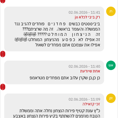
11:41 - 02.06.2026
רק ביבי לכלא jo
ביבי00טים כבשים   פ ח ד נ י ם   פוחדים להגיב נגד 
זה אפילו  לא   כ פ ס ע   מהניצחון  המוחלט 🤣🤣🤣         
אפילו את עצמכם אתם מפחדים לשאול
11:40 - 02.06.2026
אחת שיודעת
כן כן,כן שקרן עלוב אתם מפחדים מטראמפ
11:09 - 02.06.2026
זכי קזאילה
כ"ץ עונת קטיף פירות הנצחון נחלה אתה וממשלת 
הטבח מוזמנים להשתתף בקיץ פירות הנצחון באצבע 