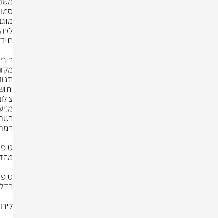
יתוש הן 
צילום: rStock