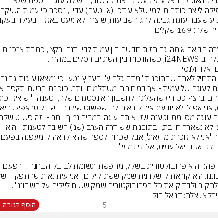
בלוגרית האוכל דניאל עמית עשתה את זה שוב, והשיקה עוגה נוספת שלא 
מפסיקה לייצר כותרות.
הסערה הביאה איתה גם חזית חדשה בין עמית לבין דנה ירקצי, כתבת צרכנות 
וויכוח בין השתיים הסלים במהרה.
: אלון ולנסי
הכל התחיל 
אחת, אנ
 עוגה מסוימת וטענה שזו אותה עוגה במחיר נמוך יותר - וזה פשוט שקר"
ירקצי לא נשארה חייבת, ובתוכנית ששודרה הערב (שני) השיבה לטענות: "היא 
אמרה 'אני לא זוכרת מי זאת', אבל 
לחקור ולבדוק את כל הפרובוקטורים שמקוששים לייקים על חשבוננו".
רקצי. צלם: דניאל בוק
5
הוסף תגובה