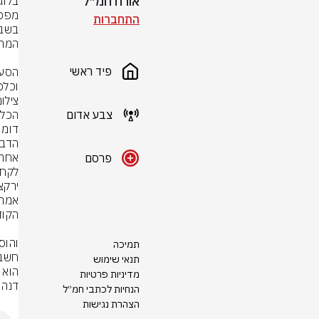
אורח חמ״ל
התחברות
פיד ראשי
וכלכלה ב־i24NEWS, כשה
צילום
צבע אדום
פרסם
לקחה
תמיכה
תנאי שימוש
הוא 
מדיניות פרטיות
דנה י
הנחיות לכתבי חמ״ל
הצהרת נגישות