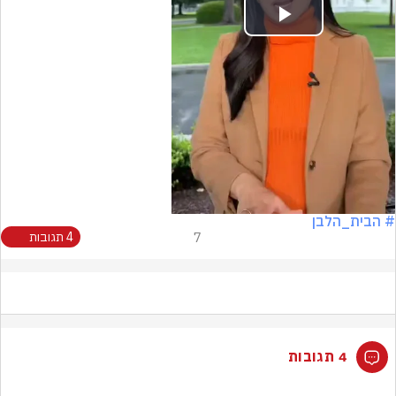
Play
Video
# הבית_הלבן
7
4 תגובות
4 תגובות