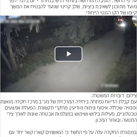
על פי החשד, הגניבה התרחשה בעיתוי רגיש במיוחד - יום בלבד לפני 
מועד מתוכנן לשאיבת ביציות, שלב קריטי שנועד להבטיח את המשך 
קיומו של הקו הגנטי הייחודי.
Play
Video
צילום: דוברות המשטרה
עם קבלת הדיווח 
וסמויה שכללה איסוף וניתוח מודיעין, מחקרי תקשורת, הפעלת אמצעים 
טכנולוגיים, פעילות בילוש ושימוש במצלמות אבטחה שונות לאורך צירי 
במסגרת החקירה עלה על פי החשד כי הנאשמים קשרו קשר יחד עם 