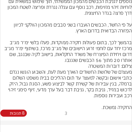
נוספים לגניבת הכבשים מהמכון הממשלתי, תוך שימוש במשאית עם 
לוחיות זיהוי מזויפות, רכב נוסף עם עגלה נגררת ופריצה לשטח המכון 
על פי החשד, הכבשים הועברו בשני סבבים מהמכון הוולקני לכיוון 
בהמשך לכך, בתום פעולות חקירה ממוקדות, פעלו בלשי ימ״ר מג״ב 
מרכז יחד עם לוחמי זרוע היישובים של מג״ב מרכז, בשיתוף ימ״ר מג״ב 
דרום ויחידת הפיצו״ח של משרד החקלאות, ביישוב לקיה שבנגב, שם 
אותרו 20 מתוך 56 הכבשים שנגנבו.
צילום: דוברות המשטרה
מעצרם של שלושת החשודים הוארך מעת לעת, והשבוע הוגשו נגדם 
כתבי אישום ובקשה למעצר עד תום ההליכים בבית משפט השלום 
ברמלה, בגין עבירות של קשירת קשר לביצוע פשע, הסגת גבול, היזק 
לרכוש במזיד, גניבת בקר, גניבת דבר בעל ערך מדעי, זיוף סימני זיהוי 
החקירה נמשכת.
3
8 תגובות