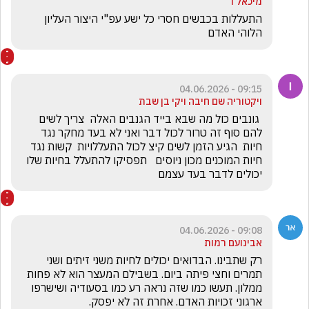
מיכאל ו
התעללות בכבשים חסרי כל ישע עפ"י היצור העליון 
הלוהי האדם
09:15 - 04.06.2026
ויקטוריה שם חיבה ויקי בן שבת
 גונבים כול מה שבא בייד הגנבים האלה  צריך לשים 
להם סוף זה טרור לכול דבר ואני לא בעד מחקר נגד 
חיות  הגיע הזמן לשים קיצ לכול התעללויות  קשות נגד 
חיות המוכנים מכון ניוסים   תפסיקו להתעלל בחיות שלו 
יכולים לדבר בעד עצמם 
09:08 - 04.06.2026
אבינועם רמות
רק שתבינו. הבדואים יכולים לחיות משני זיתים ושני 
תמרים וחצי פיתה ביום. בשבילם המעצר הוא לא פחות 
ממלון. תעשו כמו שזה נראה רע כמו בסעודיה ושישרפו 
ארגוני זכויות האדם. אחרת זה לא יפסק.