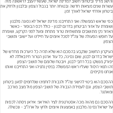
והישג מדיני וביטחוני חשוב למדינת ישראל, שעשוי לעצב לראשונה מזה 
עשרות שנים מציאות חדשה
כפי שראש הממשלה ואני התחייבנו: מדינת ישראל לא נסוגה מלבנון 
ושומרת על אזור הביטחון בדרום לבנון - כולל רכס הבופור - כאשר 
האזור נקי מתושבים ומתשתיות טרור מתחת ומעל לפני הקרקע, ושומרת 
על חופש הפעולה של צה"ל לסכל איומים על חיילינו ועל יישובי ותושבי 
העיקרון החשוב שנקבע בהסכם הוא שלא תהיה כל היערכות מחדש של 
ישראל בדרום לבנון, שום נסיגה, כל עוד ארגון הטרור חיזבאללה לא 
זהו תנאי היסוד שעליו ראש הממשלה בנימין נתניהו ואני התחייבנו ואותו 
ההסכם הוא ביטוי להישגי צה"ל ולגבורת לוחמינו שנלחמים למען ביטחון 
תושבי הצפון, וגם לעמידת הגבורה של תושבי הצפון מול מצב מורכב 
ההסכם גם מהווה מכה אסטרטגית לציר האיראני. איראן ניסתה לכפות 