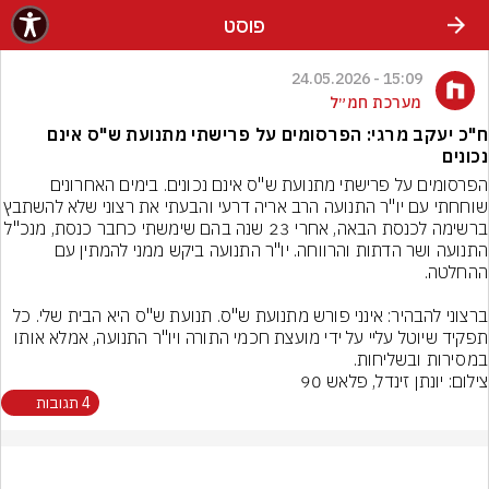
פוסט
15:09 - 24.05.2026
מערכת חמ״ל
ח"כ יעקב מרגי: הפרסומים על פרישתי מתנועת ש"ס אינם
נכונים
הפרסומים על פרישתי מתנועת ש"ס אינם נכונים. בימים האחרונים 
שוחחתי עם יו"ר התנועה הרב אריה דרעי והב
ברשימה לכנסת הבאה, אחרי 23 שנה בהם שימשתי כחבר כנסת, מנכ"ל 
התנועה ושר הדתות והרווחה. יו"ר התנועה ביקש ממני להמתין עם 
ברצוני להבהיר: אינני פורש מתנועת ש"ס. תנועת ש"ס היא הבית שלי. כל 
תפקיד שיוטל עליי על ידי מועצת חכמי התורה ויו"ר התנועה, אמלא אותו 
במסירות ובשליחות.
צילום: יונתן זינדל, פלאש 90
4 תגובות