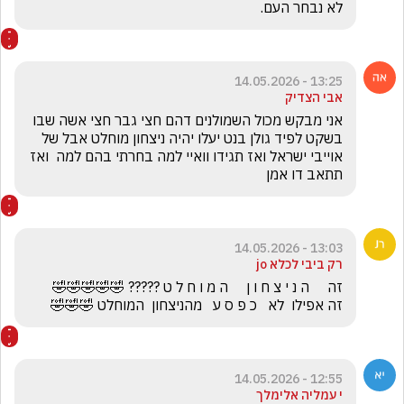
לא נבחר העם.
13:25 - 14.05.2026
אבי הצדיק
אני מבקש מכול השמולנים דהם חצי גבר חצי אשה שבו 
בשקט לפיד גולן בנט יעלו יהיה ניצחון מוחלט אבל של 
אוייבי ישראל ואז תגידו וואיי למה בחרתי בהם למה  ואז 
תתאב דו אמן 
13:03 - 14.05.2026
רק ביבי לכלא jo
זה אפילו  לא   כ פ ס ע   מהניצחון  המוחלט 🤣🤣🤣
12:55 - 14.05.2026
י עמליה אלימלך