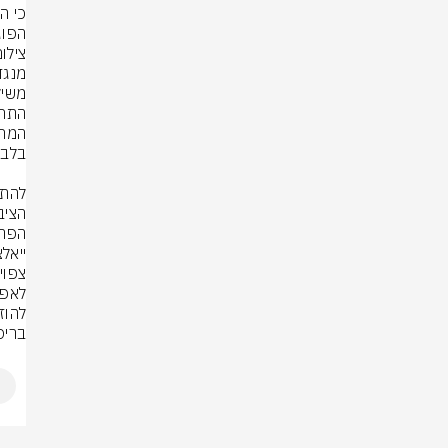
הפוג
צילו
בריס