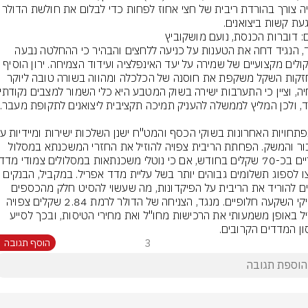
כי היה צורך בהורדת ריבית של חצי אחוז לפחות
עת קשות ביצואנים.
ם: דוברות הכנסת, נועם מושקוביץ
מנגד, הנגיד דחה את הטענות על כניעה ללחצים והבהיר כי ההחלטה נבעה 
התחזקות השקל משקפת את חוסנה של הכלכלה ומהווה בשורה טובה ליוקר 
הציבור והמשק. הפחתת הריבית צפויה להוזיל את החזרי המשכנתא במסלול 
ייאלצו לספוג תשלומים גבוהים יותר בשל עליית מדד אפריל. במקביל, הבנקים 
צפויים להוריד את הריבית על הפיקדונות, מה שעשוי להסיט חלק מהכספים 
לאפיקי השקעה חלופיים. מנגד, הצניחה של הדולר לרמת 2.84 שקלים צפויה 
להוזיל באופן משמעותי את הרכישות מחו"ל ואת מחירי הטיסות, ובכך לסייע 
ון המדדים הקרובים.
3
הוסף תגובה