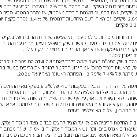
המסחר במטבע חוץ התאפיין היום (שלישי) בהיחלשות דרמטית נוספת של 
דמים להפסקת אש באיראן ומהירידה במחירי הדלק בעולם.
ם: ראובן קסטרו
ההחלטה על ההורדה התקבלה בעקבות ייסוף של 8.3%
הקודמת, התכנסות של האינפלציה למרכז יעד היציבות, והתקררות מסוימת 
שנרשמה בשוק השכי
בעקבות החלטת הריבית הופעלו על הנגיד לחצים כבדים מצ