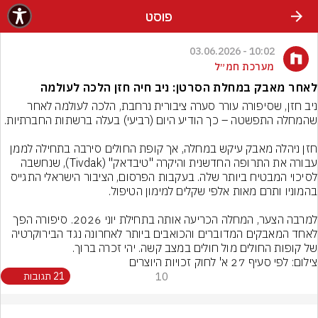
פוסט
10:02 - 03.06.2026
מערכת חמ״ל
לאחר מאבק במחלת הסרטן: ניב חיה חזן הלכה לעולמה
ניב חזן, שסיפורה עורר סערה ציבורית נרחבת, הלכה לעולמה לאחר 
חזן ניהלה מאבק עיקש במחלה, אך קופת החולים סירבה בתחילה לממן 
עבורה את התרופה החדשנית והיקרה "טיבדאק" (Tivdak), שנחשבה 
לסיכוי המבטיח ביותר שלה. בעקבות הפרסום, הציבור הישראלי התגייס 
למרבה הצער, המחלה הכריעה אותה בתחילת יוני 2026. סיפורה הפך 
לאחד המאבקים המדוברים והכואבים ביותר לאחרונה נגד הבירוקרטיה 
של קופות החולים מול חולים במצב קשה. יהי זכרה ברוך.
צילום: לפי סעיף 27 א' לחוק זכויות היוצרים
10
21 תגובות