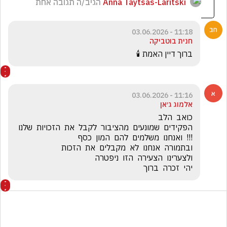
Anna Taytsas-Laritski
הגיב/ה תגובה אחת
11:18 - 03.06.2026
חנית בוטביקה
ברוך דיין האמת 🕯️
11:16 - 03.06.2026
אלמוג ג׳אן
הפקידים  שמונעים  מהציבור  לקבל  את  הזכויות  שלנו  
יהי  זכרה  ברוך