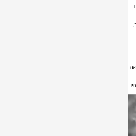
הפועלים בזוטר א-שרקייה, זיהו חמישה מחבלים מארגון הטרור חיזבאללה שהיוו 
באירוע נוסף, כוחות צוות הקרב של חטיבת הקומנדו הפועלים ברכס עלי טאהר, 
כוחות צה"ל פועלים במרחב רכס עלי טאהר ולא מאפשרים למחבלי הארגון לצאת 
צה"ל לא יאפשר לארגון הטרור חיזבאללה לפגוע באזרחי מדינת ישראל ובכוחותיו 