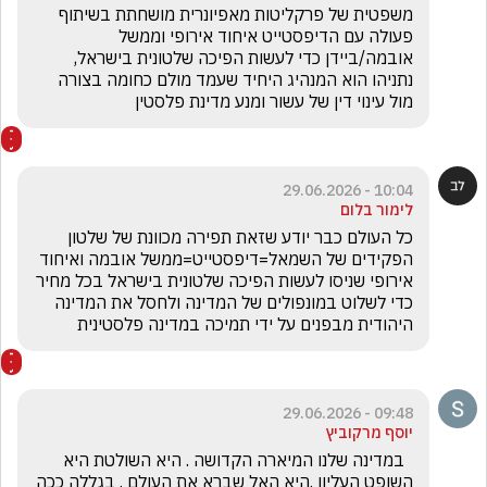
משפטית של פרקליטות מאפיונרית מושחתת בשיתוף 
פעולה עם הדיפסטייט איחוד אירופי וממשל 
אובמה/ביידן כדי לעשות הפיכה שלטונית בישראל, 
נתניהו הוא המנהיג היחיד שעמד מולם כחומה בצורה 
מול עינוי דין של עשור ומנע מדינת פלסטין
10:04 - 29.06.2026
לימור בלום
כל העולם כבר יודע שזאת תפירה מכוונת של שלטון 
הפקידים של השמאל=דיפסטייט=ממשל אובמה ואיחוד 
אירופי שניסו לעשות הפיכה שלטונית בישראל בכל מחיר 
כדי לשלוט במונפולים של המדינה ולחסל את המדינה 
היהודית מבפנים על ידי תמיכה במדינה פלסטינית
09:48 - 29.06.2026
יוסף מרקוביץ
  במדינה שלנו המיארה הקדושה . היא השולטת היא 
השופט העליון .היא האל שברא את העולם . בגללה ככה 