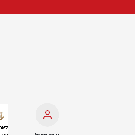
לאחר 3 חודשים: אוגדה 146 השלימה א