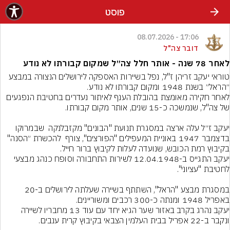
פוסט
17:06 - 08.07.2026
דובר צה"ל
לאחר 78 שנה - אותר חלל צה״ל שמקום קבורתו לא נודע
טוראי יעקב זריהן ז"ל, נפל בשיירות האספקה לירושלים הנצורה במבצע 
לאחר חקירה מאומצת בהובלת הענף לאיתור נעדרים בחטיבת הנפגעים 
יעקב ז״ל עלה ארצה במסגרת תנועת "הבונים" מקזבלנקה  שבמרוקו 
בדצמבר 1947 באוניית המעפילים "הפורצים", צורף  להכשרת ״הסנה" 
יעקב התגייס ב-12.04.1948 לשירות התחבורה וסופח כנהג מבצעי 
במסגרת מבצע "הראל", השתתף בשיירה שעלתה לירושלים ב-20 
יעקב נהרג בקרב באזור שער הגיא יחד עם עוד 13 מחבריו לשיירה 