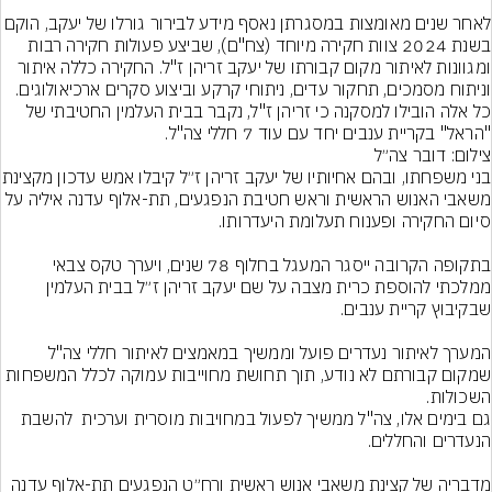
לאחר שנים מאומצות במסגרתן נאסף מידע לבירור גורלו של יע
בשנת 2024 צוות חקירה מיוחד (צח"ם), שביצע פעולות חקירה רבות 
ומגוונות לאיתור מקום קבורתו של יעקב זריהן ז"ל. החקירה כללה איתור 
וניתוח מסמכים, תחקור עדים, ניתוחי קרקע וביצוע סקרים ארכיאולוגים. 
כל אלה הובילו למסקנה כי זריהן ז"ל, נקבר בבית העלמין החטיבתי של 
"הראל" בקריית ענבים יחד עם עוד 7 חללי צה"ל.
צילום: דובר צה״ל
בני משפחתו, ובהם אחיותיו של יעקב
משאבי האנוש הראשית וראש חטיבת הנפגעים, תת-אלוף עדנה איליה על 
בתקופה הקרובה ייסגר המעגל בחלוף 78 שנים, ויערך טקס צבאי 
ממלכתי להוספת כרית מצבה על שם יעקב זריהן ז״ל בבית העלמין 
המערך לאיתור נעדרים פועל וממשיך במאמצים לאיתור חללי צה"ל 
שמקום קבורתם לא נודע, תוך תחושת מחוייבות עמוקה לכלל המשפחות 
גם בימים אלו, צה"ל ממשיך לפעול במחויבות מוסרית וערכית  להשבת 
מדבריה של קצינת משאבי אנוש ראשית ורח״ט הנפגעים תת-אלוף עדנה 