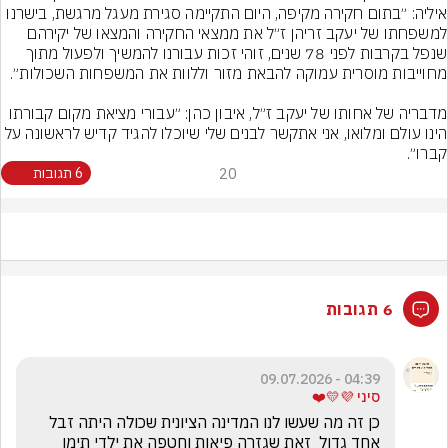
איליה: ״בתום חקירה מקיפה, היום התקיימה סגירת מעגל מרגשת, בישרנו 
למשפחתו של יעקב זריהן ז״ל את ממצאי החקירה והמצאו של יקירהם 
שנפל בקרבות לפני 78 שנים, זוהי זכות עבורנו להמשיך ולפעול מתוך 
מדבריה של אחותו של יעקב ז״ל, איבון כהן: ״עבורי מציאת מקום קבורתו 
הינו עולם ומלואו, אני אתקשר לבנים שלי שיוכלו להגיד קדיש לראשונה על 
קברו״.
20
6 תגובות
6 תגובות
04:39 - 09.07.2026
סיני 💜💛❤️
כן זה מה שעשו לנו המדינה הציונית שכולה היתה זבל 
אחד גדול  זאת שגזרה פיאות וחטפה את ילדי תימן 