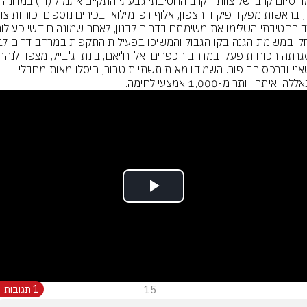
מעמד סיום קרבי של צוות הקרב החטיבתי גבעתי התקיים אתמול (ד’) במח
הליטאני וברכס הבופור. השמידו מאות תשתיות טרור, חיסלו מאות מחבלי 
ה ואיתרו יותר מ-1,000 אמצעי לחימה.
Play
Video
15
1 תגובות