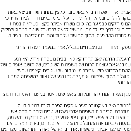
אביתר אדרי, ששירת ב-7 באוקטובר כקצין בתחנת שדרות, יצא באותו 
בוקר להילחם ובמהלך הלחימה נודע לו כי מחבלים חדרו לבית הוריו וכי 
הם מוחזקים כבני ערובה. כיום משרת אביתר כקצין כשירויות במחוז 
דרום וכמדריך ירי ולחימה, וממשיך לפעול להכשרת שוטרי המחוז ולחיזוק 
"הענקת הדרגה לאביתר דווקא כאן, בבית משפחת אדרי, היא רגע 
שמבטא את עוצמת הרוח של משפחות השוט
המחוז הדרומי כולו. אביתר מייצג דור של שוטרים וקצינים שפעלו 
ופועלים מתוך שליחות ואומץ לב. זהו רגע של גאווה למשפחה ולמחוז 
"בבוקר ה-7 באוקטובר העיר אופקים הפכה לזירת לחימה קשה 
ומורכבת. סביב בית משפחת אדרי פעלו שוטרים ולוחמים תחת אש 
ובתנאים בלתי אפשריים, תוך גילוי אומץ לב, נחישות ודבקות במשימה, 
במטרה לבלום את המחבלים ולהציל חיי אדם. היום, באותו המקום, אנו 
עומדים לצד אביתר ומשפחת אדרי ברגע של גאווה והתרגשות, ומצד