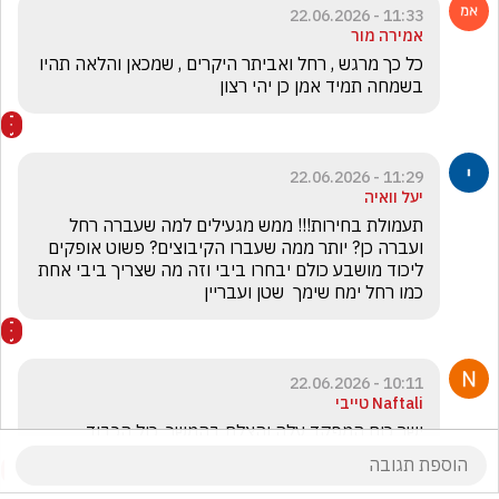
11:33 - 22.06.2026
אמירה מור
כל כך מרגש , רחל ואביתר היקרים , שמכאן והלאה תהיו 
בשמחה תמיד אמן כן יהי רצון 
11:29 - 22.06.2026
יעל וואיה
תעמולת בחירות!!! ממש מגעילים למה שעברה רחל 
ועברה כן? יותר ממה שעברו הקיבוצים? פשוט אופקים 
ליכוד מושבע כולם יבחרו ביבי וזה מה שצריך ביבי אחת 
כמו רחל ימח שימך  שטן ועבריין
10:11 - 22.06.2026
Naftali טייבי
ישר כוח המפקד עלה והצלח בהמשך .כול הכבוד ...