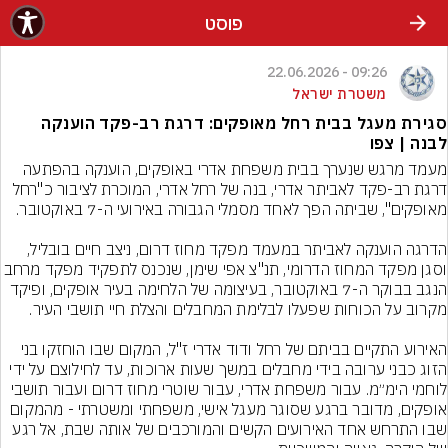
פוסט
09:26 - 22.06.2026
משטרת ישראל
סגירת מעגל בבית רחל מאופקים: דרגת רב-פקד הוענקה
לבנה | צפו
מעמד מרגש שנערך בבית משפחת אדרי באופקים, הוענקה בהפתעה 
דרגת רב-פקד לאביתר אדרי, בנה של רחל אדרי, המוכרת לציבור כ"רחל 
הדרגה הוענקה לאביתר במעמד מפקד מחוז דרום, ניצב חיים בובליל, 
וסגן מפקד המחוז הדרומי, תנ"צ אפי שימן, שנכנס לתפקיד מפקד 
הנגב בבוקר ה-7 באוקטובר, בעיצומה של הלחימה בעיר אופקים, ופיקד 
האירוע התקיים בביתם של רחל ודוד אדרי ז"ל, המקום שבו הוחזקו בני 
הזוג כבני ערובה בידי מחבלים במשך שעות ארוכות, עד לחילוצם על ידי 
לוחמי הימ״מ. עבור משפחת אדרי, עבור שוטרי מחוז דרום ועבור תושבי 
אופקים, מדובר ברגע שסוגר מעגל אישי, משפחתי ומשטרתי - מהמקום 
שבו התרחש אחד האירועים הקשים והמורכבים של אותה שבת, אל רגע 