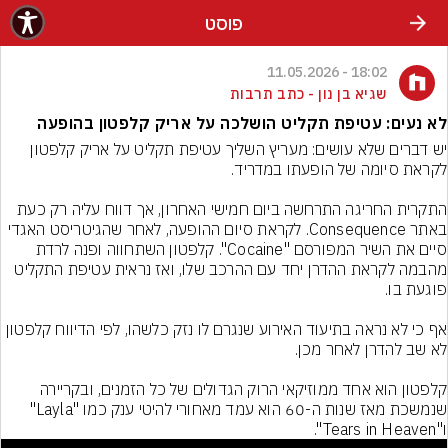
פוסט
18:02 - 11.05.2026
שגיא בן נון - כתב תרבות
לא נעים: עטיפת תקליט הושלכה על אריק קלפטון בהופעה
יש דברים שלא עושים: מעריץ השליך עטיפת תקליט על אריק קלפטון 
התקרית החריגה התרחשה ביום חמישי האחרון, אך דווח עליה רק כעת 
באתר Consequence. לקראת סיום ההופעה, לאחר שהגיטריסט האגדי 
סיים את השיר המפורסם "Cocaine". קלפטון השתחווה ופנה לרדת 
מהבמה לקראת ההדרן יחד עם ההרכב שלו, ואז נראית עטיפת התקליט 
אף כי לא נראה בתיעוד האירוע שנגרם לו נזק כלשהו, לפי הדיווח קלפטון 
קלפטון הוא אחד ממוזיקאי הרוק הגדולים של כל הזמנים, ובקריירה 
שנמשכת מאז שנות ה-60 הוא עמד מאחורי להיטי ענק כמו "Layla" 
ו"Tears in Heaven".