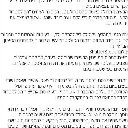
כולסטרול גבוה אינו גורם בדרך כלל לתסמינים ולכן רבים אינם מודעים 
הבעיה מתחילה כאשר כולסטרול LDL, המכונה לעיתים "הכולסטרול 
הרע", מצטבר בדפנות כלי הדם ויוצר רובד שומני שעלול לצמצם את 
עם הזמן התהליך עלול
לכן גם ירידה מתונה ברמות הכולסטרול עשויה לתרום להפחתת הסיכון 
הבריאותי.
צילום: ShutterStock
ביצים: למרות המוניטין הבעייתי שהיה להן בעבר, מחקרים עדכניים 
מצביעים על כך שביצים אינן מעלות את רמות הכולסטרול אצל רוב 
במחקר שפורסם בכתב עת מוביל לתזונה נמצא כי אנשים שאכלו שתי 
ביצים ביום במסגרת תזונה דלה בשומן רווי אף שיפרו את פרופיל 
הכולסטרול שלהם. ההסבר הוא שהגוף יודע לווסת את ייצור הכולסטרול 
תפוחים: המשפט הוותיק "תפוח ביום מרחיק את הרופא" זוכה לחיזוק 
נוסף. מחקרים מצאו כי אכילת תפוח אחד ביום עשויה להפחית 
משמעותית את חמצון הכולסטרול, תהליך הקשור להתפתחות טרשת 
עורקים. התפוחים עשירים בסיבים מסיסים ובפוליפנולים, שני רכיבים 