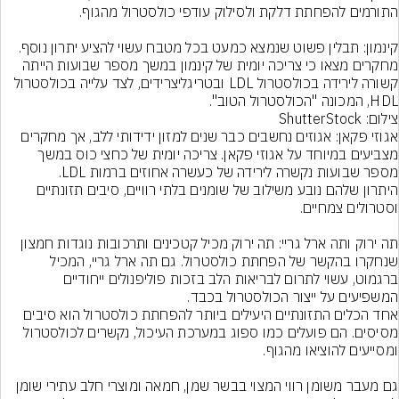
קינמון: תבלין פשוט שנמצא כמעט בכל מטבח עשוי להציע יתרון נוסף. 
מחקרים מצאו כי צריכה יומית של קינמון במשך מספר שבועות הייתה 
קשורה לירידה בכולסטרול LDL ובטריגליצרידים, לצד עלייה בכולסטרול 
HDL, המכונה "הכולסטרול הטוב".
צילום: ShutterStock
אגוזי פקאן: אגוזים נחשבים כבר שנים למזון ידידותי ללב, אך מחקרים 
מצביעים במיוחד על אגוזי פקאן. צריכה יומית של כחצי כוס במשך 
היתרון שלהם נובע משילוב של שומנים בלתי רוויים, סיבים תזונתיים 
תה ירוק ותה ארל גריי: תה ירוק מכיל קטכינים ותרכובות נוגדות חמצון 
שנחקרו בהקשר של הפחתת כולסטרול. גם תה ארל גריי, המכיל 
ברגמוט, עשוי לתרום לבריאות הלב בזכות פוליפנולים ייחודיים 
המשפיעים על ייצור הכולסטרול בכבד.
אחד הכלים התזונתיים היעילים ביותר להפחתת כולסטרול הוא סיבים 
מסיסים. הם פועלים כמו ספוג במערכת העיכול, נקשרים לכולסטרול 
גם מעבר משומן רווי המצוי בבשר שמן, חמאה ומוצרי חלב עתירי שומן 