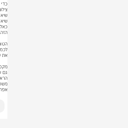
כדי 
צילום:  ages
אפרי