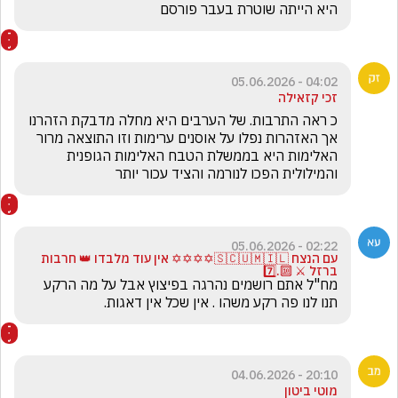
היא הייתה שוטרת בעבר פורסם
04:02 - 05.06.2026
זכי קזאילה
כ ראה התרבות. של הערבים היא מחלה מדבקת הזהרנו 
אך האזהרות נפלו על אוסנים ערימות וזו התוצאה מרור 
האלימות היא בממשלת הטבח האלימות הגופנית 
והמילולית הפכו לנורמה והציד עכור יותר
02:22 - 05.06.2026
עם הנצח 🇸🇨🇺🇲🇮🇱✡️✡️✡️✡️ אין עוד מלבדו 👑 חרבות
ברזל ⚔️ 🔟.7️⃣
מח"ל אתם רושמים נהרגה בפיצוץ אבל על מה הרקע 
תנו לנו פה רקע משהו . אין שכל אין דאגות.
20:10 - 04.06.2026
מוטי ביטון