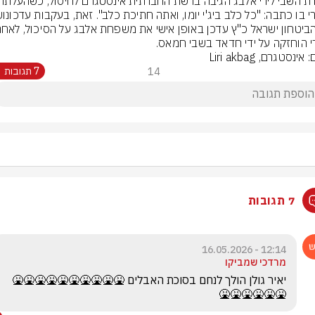
י הוחזקה על ידי חדאד בשבי חמאס.
אינסטגרם, Liri akbag
14
7 תגובות
7 תגובות
12:14 - 16.05.2026
מרדכי שמביקו
יאיר גולן הולך לנחם בסוכת האבלים 🤮🤮🤮🤮🤮🤮🤮🤮🤮🤮
🤮🤮🤮🤮🤮🤮