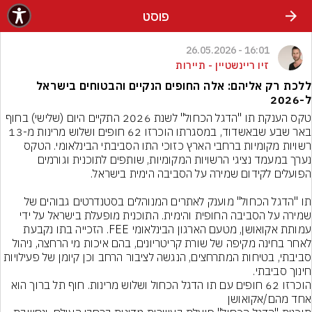
פוסט
16:01 - 26.05.2026
זיו ריינשטיין - תיירות
ללכת רק אליהם: אלה החופים הנקיים והבטוחים בישראל
ל-2026
טקס הענקת תו "הדגל הכחול" לשנת 2026 התקיים היום (שלישי) בחוף 
באר שבע שבאשדוד, במסגרתו הוכרזו 62 חופים ושלוש מרינות מ-13 
רשויות מקומיות ברחבי הארץ כזוכי התו הסביבתי הבינלאומי. הטקס 
נערך במעמד נציגי הרשויות המקומיות, שותפים לתוכנית וגורמים 
תו "הדגל הכחול" מוענק לאתרים המנוהלים בסטנדרטים גבוהים של 
שמירה על הסביבה החופית והימית. התוכנית מופעלת בישראל על ידי 
עמותת אקואושן, מטעם הארגון הבינלאומי FEE. הזכייה בתו נקבעת 
לאחר בחינה מקיפה של שורת קריטריונים, בהם איכות מי הרחצה, ניהול 
סביבתי, בטיחות המתרחצים, הנגשה לציבור הרחב וכן קיומן של פעילויות 
חינוך סביבתי.
הוכרזו 62 חופים עם תו הדגל הכחול ושלוש מרינות. חוף תל ברוך הוא 
אחד מהם/אקואושן