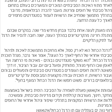
תוכנית "הדגל הכחול" פועלת בעשרות מדינות ברחבי העולם, ונחשבת 
לאחד מתווי האיכות הסביבתיים המוכרים והמוערכים בעולם בתחום 
ניהול סביבתי של חופים ומרינות. מעבר להכרה הבינלאומית, מדובר 
בתהליך מתמשך שמחייב את הרשויות לעמוד בסטנדרטים מחמירים 
התו מוענק לעונה אחת בלבד ונבחן מחדש מדי שנה. במקרים שבהם 
מתגלה חריגה מהקריטריונים במהלך העונה, ישנה חובה להסיר את הדגל 
"הדגל הכחול הוא לא רק סמל, אלא מחויבות מתמשכת לאיכות ולניהול 
סביבתי אחראי של החוף לאורך כל העונה", אומר אור גרבר, מנהל תוכנית 
הדגל הכחול. "הוא משקף סטנדרטים גבוהים - מאיכות מי הרחצה ועד 
לאופן שבו החוף מנוהל, מתוחזק ופועל ביום יום. עבור הציבור, זו דרך 
פשוטה לזהות חופים העומדים בסטנדרטים סביבתיים ותפעוליים גבוהים 
ועבור הרשויות, זו תוכנית עבודה מקצועית המבוססת על קריטריונים 
עמותת אקואושן פועלת לשמירה על הסביבה הימית בישראל באמצעות 
מחקר, חינוך, מעורבות קהילתית וקידום מדיניות סביבתית, וממשיכה 
ללוות את הרשויות המקומיות בתהליכי שיפור וניהול אחראי של החופים 
והמרינות.
חוף נווה ים בעתלית עם תו הדגל הכחול/אקואושן